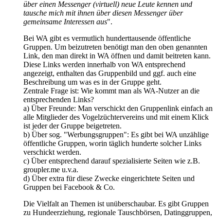
über einen Messenger (virtuell) neue Leute kennen und
tausche mich mit ihnen über diesen Messenger über
gemeinsame Interessen aus
".
Bei WA gibt es vermutlich hunderttausende öffentliche
Gruppen. Um beizutreten benötigt man den oben genannten
Link, den man direkt in WA öffnen und damit beitreten kann.
Diese Links werden innerhalb von WA entsprechend
angezeigt, enthalten das Gruppenbild und ggf. auch eine
Beschreibung um was es in der Gruppe geht.
Zentrale Frage ist: Wie kommt man als WA-Nutzer an die
entsprechenden Links?
a) Über Freunde: Man verschickt den Gruppenlink einfach an
alle Mitglieder des Vogelzüchtervereins und mit einem Klick
ist jeder der Gruppe beigetreten.
b) Über sog. "Werbungsgruppen": Es gibt bei WA unzählige
öffentliche Gruppen, worin täglich hunderte solcher Links
verschickt werden.
c) Über entsprechend darauf spezialisierte Seiten wie z.B.
groupler.me u.v.a.
d) Über extra für diese Zwecke eingerichtete Seiten und
Gruppen bei Facebook & Co.
Die Vielfalt an Themen ist unüberschaubar. Es gibt Gruppen
zu Hundeerziehung, regionale Tauschbörsen, Datinggruppen,