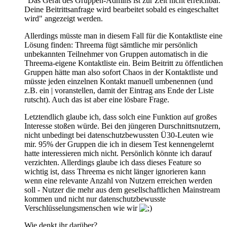
"Das Gerät des Gruppen-Admins ist zur Zeit nicht erreichbar.
Deine Beitrittsanfrage wird bearbeitet sobald es eingeschaltet
wird" angezeigt werden.
Allerdings müsste man in diesem Fall für die Kontaktliste eine
Lösung finden: Threema fügt sämtliche mir persönlich
unbekannten Teilnehmer von Gruppen automatisch in die
Threema-eigene Kontaktliste ein. Beim Beitritt zu öffentlichen
Gruppen hätte man also sofort Chaos in der Kontaktliste und
müsste jeden einzelnen Kontakt manuell umbenennen (und
z.B. ein | voranstellen, damit der Eintrag ans Ende der Liste
rutscht). Auch das ist aber eine lösbare Frage.
Letztendlich glaube ich, dass solch eine Funktion auf großes
Interesse stoßen würde. Bei den jüngeren Durschnittsnutzern,
nicht unbedingt bei datenschutzbewussten Ü30-Leuten wie
mir. 95% der Gruppen die ich in diesem Test kennengelernt
hatte interessieren mich nicht. Persönlich könnte ich darauf
verzichten. Allerdings glaube ich dass dieses Feature so
wichtig ist, dass Threema es nicht länger ignorieren kann
wenn eine relevante Anzahl von Nutzern erreichen werden
soll - Nutzer die mehr aus dem gesellschaftlichen Mainstream
kommen und nicht nur datenschutzbewusste
Verschlüsselungsmenschen wie wir
Wie denkt ihr darüber?