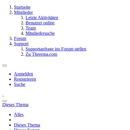
Startseite
Mitglieder
Letzte Aktivitäten
Benutzer online
Team
Mitgliedersuche
Forum
Support
Supportanfrage ins Forum stellen
Zu Threema.com
Anmelden
Registrieren
Suche
Dieses Thema
Alles
Dieses Thema