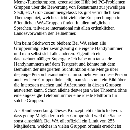
Meme-Tauschgruppen, gegenseitige Hilfe bei PC-Problemen,
Gruppen über die Bewertung von Restaurants zur jeweiligen
Stadt, etc. Grob zusammengefasst: Es gibt vermutlich kein
Themengebiet, welches nicht vielfache Entsprechungen in
öffentlichen WA-Gruppen findet. In allen möglichen
Sprachen, teilweise international mit allen erdenklichen
Landesvorwahlen der Teilnehmer.
Um beim Stichwort zu bleiben: Bei WA sehen alle
Gruppenmitglieder zwangsläufig die eigene Handynummer -
und man selbst sieht alle anderen. Eigentlich ein
datenschutzmäßiger Supergau: Ich habe nun tausende
Handynummern auf dem Testgerät und könnte mit dem
Bemühen der integrierten Suchfunktion eine Menge über
diejenige Person herausfinden - umsomehr wenn diese Person
auch weitere Gruppenlinks teilt, man sich somit ein Bild über
die Interessen machen und Äußerungen in diesen Gruppen
auswerten kann. Schon alleine deswegen wäre Threema ohne
eine angezeigte Telefonnummer eine ideale Plattform für
solche Gruppen.
Als Randbemerkung: Dieses Konzept lebt natürlich davon,
dass genug Mitglieder in einer Gruppe sind weil die Sache
sonst einschläft. Bei WA gilt offiziell ein Limit von 255
Mitgliedern, welches in vielen Gruppen oftmals erreicht ist