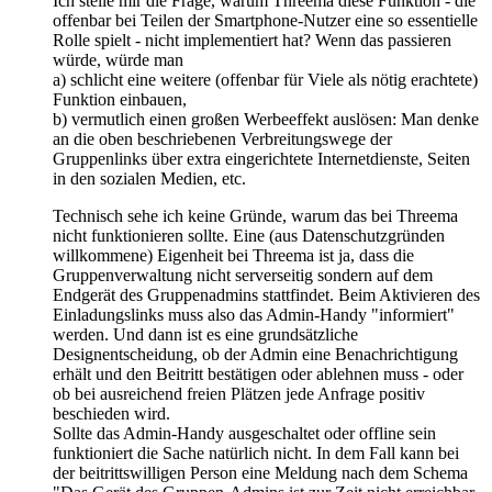
Ich stelle mir die Frage, warum Threema diese Funktion - die
offenbar bei Teilen der Smartphone-Nutzer eine so essentielle
Rolle spielt - nicht implementiert hat? Wenn das passieren
würde, würde man
a) schlicht eine weitere (offenbar für Viele als nötig erachtete)
Funktion einbauen,
b) vermutlich einen großen Werbeeffekt auslösen: Man denke
an die oben beschriebenen Verbreitungswege der
Gruppenlinks über extra eingerichtete Internetdienste, Seiten
in den sozialen Medien, etc.
Technisch sehe ich keine Gründe, warum das bei Threema
nicht funktionieren sollte. Eine (aus Datenschutzgründen
willkommene) Eigenheit bei Threema ist ja, dass die
Gruppenverwaltung nicht serverseitig sondern auf dem
Endgerät des Gruppenadmins stattfindet. Beim Aktivieren des
Einladungslinks muss also das Admin-Handy "informiert"
werden. Und dann ist es eine grundsätzliche
Designentscheidung, ob der Admin eine Benachrichtigung
erhält und den Beitritt bestätigen oder ablehnen muss - oder
ob bei ausreichend freien Plätzen jede Anfrage positiv
beschieden wird.
Sollte das Admin-Handy ausgeschaltet oder offline sein
funktioniert die Sache natürlich nicht. In dem Fall kann bei
der beitrittswilligen Person eine Meldung nach dem Schema