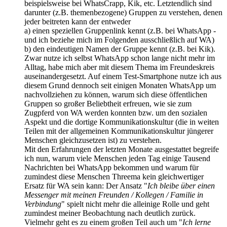
beispielsweise bei WhatsCrapp, Kik, etc. Letztendlich sind
darunter (z.B. themenbezogene) Gruppen zu verstehen, denen
jeder beitreten kann der entweder
a) einen speziellen Gruppenlink kennt (z.B. bei WhatsApp -
und ich beziehe mich im Folgenden ausschließlich auf WA)
b) den eindeutigen Namen der Gruppe kennt (z.B. bei Kik).
Zwar nutze ich selbst WhatsApp schon lange nicht mehr im
Alltag, habe mich aber mit diesem Thema im Freundeskreis
auseinandergesetzt. Auf einem Test-Smartphone nutze ich aus
diesem Grund dennoch seit einigen Monaten WhatsApp um
nachvollziehen zu können, warum sich diese öffentlichen
Gruppen so großer Beliebtheit erfreuen, wie sie zum
Zugpferd von WA werden konnten bzw. um den sozialen
Aspekt und die dortige Kommunikationskultur (die in weiten
Teilen mit der allgemeinen Kommunikationskultur jüngerer
Menschen gleichzusetzen ist) zu verstehen.
Mit den Erfahrungen der letzten Monate ausgestattet begreife
ich nun, warum viele Menschen jeden Tag einige Tausend
Nachrichten bei WhatsApp bekommen und warum für
zumindest diese Menschen Threema kein gleichwertiger
Ersatz für WA sein kann: Der Ansatz "
Ich bleibe über einen
Messenger mit meinen Freunden / Kollegen / Familie in
Verbindung
" spielt nicht mehr die alleinige Rolle und geht
zumindest meiner Beobachtung nach deutlich zurück.
Vielmehr geht es zu einem großen Teil auch um "
Ich lerne