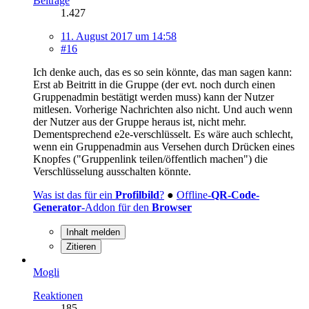
Beiträge
1.427
11. August 2017 um 14:58
#16
Ich denke auch, das es so sein könnte, das man sagen kann:
Erst ab Beitritt in die Gruppe (der evt. noch durch einen
Gruppenadmin bestätigt werden muss) kann der Nutzer
mitlesen. Vorherige Nachrichten also nicht. Und auch wenn
der Nutzer aus der Gruppe heraus ist, nicht mehr.
Dementsprechend e2e-verschlüsselt. Es wäre auch schlecht,
wenn ein Gruppenadmin aus Versehen durch Drücken eines
Knopfes ("Gruppenlink teilen/öffentlich machen") die
Verschlüsselung ausschalten könnte.
Was ist das für ein
Profilbild
?
●
Offline-
QR-Code-
Generator
-Addon für den
Browser
Inhalt melden
Zitieren
Mogli
Reaktionen
185