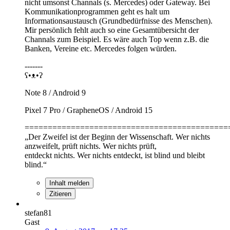
nicht umsonst Channals (s. Mercedes) oder Gateway. Bei
Kommunikationprogrammen geht es halt um
Informationsaustausch (Grundbedürfnisse des Menschen).
Mir persönlich fehlt auch so eine Gesamtübersicht der
Channals zum Beispiel. Es wäre auch Top wenn z.B. die
Banken, Vereine etc. Mercedes folgen würden.
-------
ʕ•ᴥ•ʔ
Note 8 / Android 9
Pixel 7 Pro / GrapheneOS / Android 15
============================================
„Der Zweifel ist der Beginn der Wissenschaft. Wer nichts
anzweifelt, prüft nichts. Wer nichts prüft,
entdeckt nichts. Wer nichts entdeckt, ist blind und bleibt
blind.“
Inhalt melden
Zitieren
stefan81
Gast