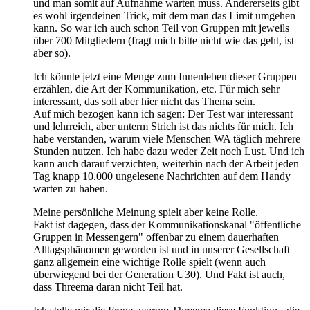
und man somit auf Aufnahme warten muss. Andererseits gibt
es wohl irgendeinen Trick, mit dem man das Limit umgehen
kann. So war ich auch schon Teil von Gruppen mit jeweils
über 700 Mitgliedern (fragt mich bitte nicht wie das geht, ist
aber so).
Ich könnte jetzt eine Menge zum Innenleben dieser Gruppen
erzählen, die Art der Kommunikation, etc. Für mich sehr
interessant, das soll aber hier nicht das Thema sein.
Auf mich bezogen kann ich sagen: Der Test war interessant
und lehrreich, aber unterm Strich ist das nichts für mich. Ich
habe verstanden, warum viele Menschen WA täglich mehrere
Stunden nutzen. Ich habe dazu weder Zeit noch Lust. Und ich
kann auch darauf verzichten, weiterhin nach der Arbeit jeden
Tag knapp 10.000 ungelesene Nachrichten auf dem Handy
warten zu haben.
Meine persönliche Meinung spielt aber keine Rolle.
Fakt ist dagegen, dass der Kommunikationskanal "öffentliche
Gruppen in Messengern" offenbar zu einem dauerhaften
Alltagsphänomen geworden ist und in unserer Gesellschaft
ganz allgemein eine wichtige Rolle spielt (wenn auch
überwiegend bei der Generation U30). Und Fakt ist auch,
dass Threema daran nicht Teil hat.