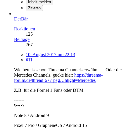
Inhalt melden
Zitieren
DerBär
Reaktionen
125
Beiträge
767
10. August 2017 um 22:13
#11
Wie bereits schon Threema Channels erwähnt. ... Oder die
Mercedes Channels, gucke hier:
https://threema-
forum.de/thread-677-pag…hlight=Mercedes
Z.B. für die Fornel 1 Fans oder DTM.
-------
ʕ•ᴥ•ʔ
Note 8 / Android 9
Pixel 7 Pro / GrapheneOS / Android 15