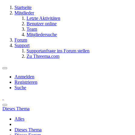
Startseite
Mitglieder
Letzte Aktivitäten
Benutzer online
Team
Mitgliedersuche
Forum
Support
Supportanfrage ins Forum stellen
Zu Threema.com
Anmelden
Registrieren
Suche
Dieses Thema
Alles
Dieses Thema