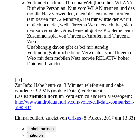
Verbindet euch mit Threema Web (im selben WLAN).
Ruft eine Person an. Nun vom WLAN trennen und das
mobile Netz verwenden, ebenfalls jemanden anrufen
(am besten min. 2 Minuten). Bei mir wurde der Anruf
einfach beendet, weil Threema Web versucht hat, sich
neu zu verbinden. Anscheinend gibt es Probleme beim
Zusammenspiel von Threema-Anrufen und Threema
Web.
Unabhängig davon gibt es bei mir ständig
Verbindungsabbrüche beim Verwenden von Threema
Web mit dem mobilen Netz (sowie RELATIV hoher
Datenverbrauch).
[hr]
Zur Info: Habe heute ca. 3 Minuten telefoniert und dabei
wurden ~ 3,2 MB (mobile Daten) verbraucht.
Das ist
ziemlich hoch
im Vergleich zu anderen Messengern:
http://www.androidauthority.com/voice-call-data-comparison-
598541/
Einmal editiert, zuletzt von
Crixus
(
8. August 2017 um 13:33
)
Inhalt melden
Zitieren