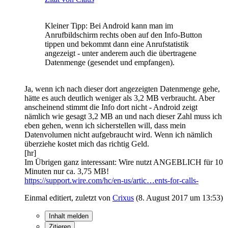
Kleiner Tipp: Bei Android kann man im
Anrufbildschirm rechts oben auf den Info-Button
tippen und bekommt dann eine Anrufstatistik
angezeigt - unter anderem auch die übertragene
Datenmenge (gesendet und empfangen).
Ja, wenn ich nach dieser dort angezeigten Datenmenge gehe,
hätte es auch deutlich weniger als 3,2 MB verbraucht. Aber
anscheinend stimmt die Info dort nicht - Android zeigt
nämlich wie gesagt 3,2 MB an und nach dieser Zahl muss ich
eben gehen, wenn ich sicherstellen will, dass mein
Datenvolumen nicht aufgebraucht wird. Wenn ich nämlich
überziehe kostet mich das richtig Geld.
[hr]
Im Übrigen ganz interessant: Wire nutzt ANGEBLICH für 10
Minuten nur ca. 3,75 MB!
https://support.wire.com/hc/en-us/artic…ents-for-calls-
Einmal editiert, zuletzt von
Crixus
(
8. August 2017 um 13:53
)
Inhalt melden
Zitieren