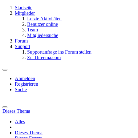
Startseite
Mitglieder
Letzte Aktivitäten
Benutzer online
Team
Mitgliedersuche
Forum
Support
Supportanfrage ins Forum stellen
Zu Threema.com
Anmelden
Registrieren
Suche
Dieses Thema
Alles
Dieses Thema