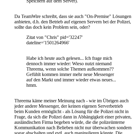
Speichern auf dem Server).
Da TeamWire schreibt, dass sie auch "On-Premise" Lösungen
anbieten, d.h. den Betrieb auf eigenen Servern bei der Polizei,
sollte das doch kein Problem sein, oder?
Zitat von "Chris" pid='32247'
dateline='1501264966'
Habe ich heute auch gelesen... Ich frage mich
dennoch immer wieder: Wieso nutzt niemand
Threema, wenn solche Themen aufkommen??
Gefühlt kommen immer mehr neue Messenger
auf den Markt und immer wieder etwas neues...
hmm.
Threema käme meiner Meinung nach - wie im Übrigen auch
jeder andere Messenger, der keinen eigenen Serverbetrieb
beim Kunden ermöglicht - als Lösung für die Polizei nicht in
Frage, da sich die Polizei dann in Abhängigkeit einer privaten,
ausländischen Firma begeben würde, die die polizeiinterne
Kommunikation nach Belieben nicht nur überwachen sondern
sogar abschalten und evtl. auch manipulieren könnte. Die