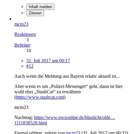
Inhalt melden
Zitieren
mcm23
Reaktionen
3
Beiträge
10
31. Juli 2017 um 00:17
#12
Auch wenn die Meldung aus Bayern relativ aktuell ist...
Aber wenn es um „Polizei-Messenger“ geht, dann ist hier
wohl eher „StashCat“ zu erwähnen
(
https://www.stashcat.com
)
mcm23
Nachtrag:
https://www.nwzonline.de/blaulicht/olde…
1111838528.html
Einmal editiert, zuletzt von
mcm23
(
31. Juli 2017 um 00:33
)