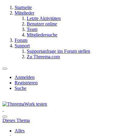
Startseite
Mitglieder
Letzte Aktivitäten
Benutzer online
Team
Mitgliedersuche
Forum
Support
Supportanfrage ins Forum stellen
Zu Threema.com
Anmelden
Registrieren
Suche
Dieses Thema
Alles