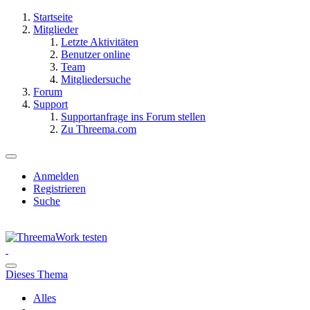
Startseite
Mitglieder
Letzte Aktivitäten
Benutzer online
Team
Mitgliedersuche
Forum
Support
Supportanfrage ins Forum stellen
Zu Threema.com
Anmelden
Registrieren
Suche
Dieses Thema
Alles