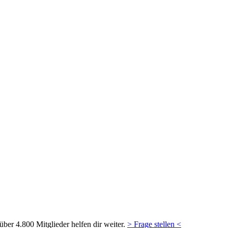
ber 4.800 Mitglieder helfen dir weiter.
> Frage stellen <