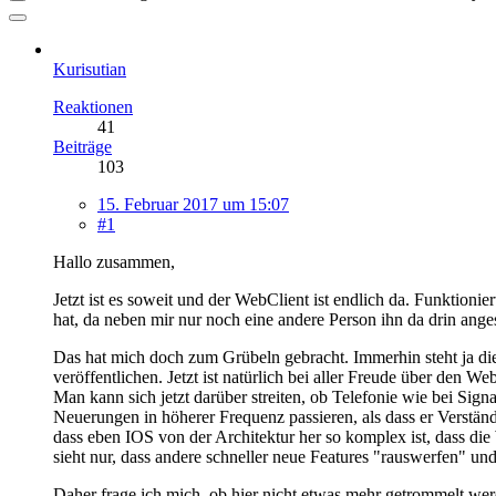
Kurisutian
Reaktionen
41
Beiträge
103
15. Februar 2017 um 15:07
#1
Hallo zusammen,
Jetzt ist es soweit und der WebClient ist endlich da. Funktioni
hat, da neben mir nur noch eine andere Person ihn da drin ange
Das hat mich doch zum Grübeln gebracht. Immerhin steht ja die 
veröffentlichen. Jetzt ist natürlich bei aller Freude über den
Man kann sich jetzt darüber streiten, ob Telefonie wie bei Signa
Neuerungen in höherer Frequenz passieren, als dass er Verstän
dass eben IOS von der Architektur her so komplex ist, dass die W
sieht nur, dass andere schneller neue Features "rauswerfen" und
Daher frage ich mich, ob hier nicht etwas mehr getrommelt werd