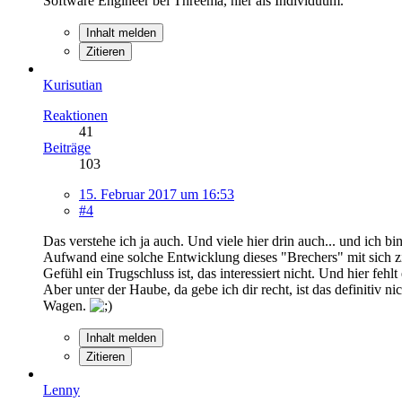
Software Engineer bei Threema, hier als Individuum.
Inhalt melden
Zitieren
Kurisutian
Reaktionen
41
Beiträge
103
15. Februar 2017 um 16:53
#4
Das verstehe ich ja auch. Und viele hier drin auch... und ich b
Aufwand eine solche Entwicklung dieses "Brechers" mit sich zie
Gefühl ein Trugschluss ist, das interessiert nicht. Und hier f
Aber unter der Haube, da gebe ich dir recht, ist das definitiv n
Wagen.
Inhalt melden
Zitieren
Lenny