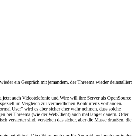
ade wieder ein Gespräch mit jemandem, der Threema wieder deinstalliert
a jetzt auch Videotelefonie und Wire will ihre Server als OpenSource
t speziell im Vergleich zur vermeidlichen Konkurrenz vorhanden.
to-normal User" wird es aber sicher eher wahr nehmen, dass solche
ngen bei Threema (wie der WebClient) auch mal länger dauern. Oder
sch versierter sind, verstehen das sicher, aber die Masse draußen, die
nie bei Signal. Die gibt es auch nur für Android und auch nur in der