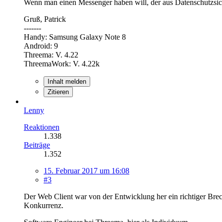
Wenn man einen Messenger haben will, der aus Datenschutzsich
Gruß, Patrick
-------
Handy: Samsung Galaxy Note 8
Android: 9
Threema: V. 4.22
ThreemaWork: V. 4.22k
Inhalt melden
Zitieren
Lenny
Reaktionen
1.338
Beiträge
1.352
15. Februar 2017 um 16:08
#3
Der Web Client war von der Entwicklung her ein richtiger Brec
Konkurrenz.