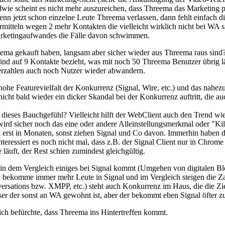
ie scheint es nicht mehr auszureichen, dass Threema das Marketing pri
enn jetzt schon einzelne Leute Threema verlassen, dann fehlt einfac
rmitteln wegen 2 mehr Kontakten die vielleicht wirklich nicht bei WA s
Marketingaufwandes die Fälle davon schwimmen.
hreema gekauft haben, langsam aber sicher wieder aus Threema raus sind
 sind auf 9 Kontakte bezieht, was mit noch 50 Threema Benutzer übrig lä
zerzahlen auch noch Nutzer wieder abwandern.
 hohe Featurevielfalt der Konkurrenz (Signal, Wire, etc.) und das nahe
icht bald wieder ein dicker Skandal bei der Konkurrenz auftritt, die au
 dieses Bauchgefühl? Vielleicht hilft der WebClient auch den Trend wi
ird sicher noch das eine oder andere Alleinstellungsmerkmal oder "Ki
 erst in Monaten, sonst ziehen Signal und Co davon. Immerhin haben di
eressiert es noch nicht mal, dass z.B. der Signal Client nur in Chrome 
 läuft, der Rest schien zumindest gleichgültig.
 in dem Vergleich einiges bei Signal kommt (Umgehen von digitalen Bl
h bekomme immer mehr Leute in Signal und im Vergleich steigen die Zahl
rsations bzw. XMPP, etc.) steht auch Konkurrenz im Haus, die die Ziel
ser der sonst an WA gewohnt ist, aber der bekommt eben Signal öfter z
ich befürchte, dass Threema ins Hintertreffen kommt.