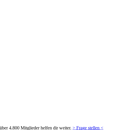
ber 4.800 Mitglieder helfen dir weiter.
> Frage stellen <