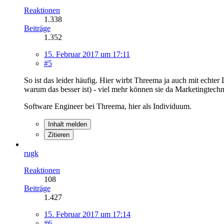
Reaktionen
1.338
Beiträge
1.352
15. Februar 2017 um 17:11
#5
So ist das leider häufig. Hier wirbt Threema ja auch mit echt
warum das besser ist) - viel mehr können sie da Marketingtechni
Software Engineer bei Threema, hier als Individuum.
Inhalt melden
Zitieren
rugk
Reaktionen
108
Beiträge
1.427
15. Februar 2017 um 17:14
#6