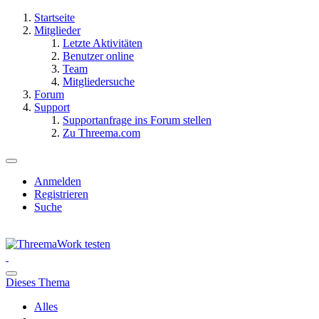
Startseite
Mitglieder
Letzte Aktivitäten
Benutzer online
Team
Mitgliedersuche
Forum
Support
Supportanfrage ins Forum stellen
Zu Threema.com
Anmelden
Registrieren
Suche
Dieses Thema
Alles