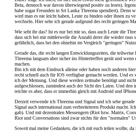
Beta, dennoch war davon überwiegend positiv zu lesen). Irgendw
habe sogar Freunden in Sri Lanka Threema spendiert). Denn w
wird man es nie leicht haben, Leute zu binden oder ihnen zu ve
wechseln. Hier sehe ich gerade aufgrund des recht geringen 
Wie seht ihr das? Ist es nur bei mir so, dass auch Leute die T
dass sich bei mir mittlerweile die Anzahl derer die wieder raus
gefährlich, dass bei den ohnehin im Vergleich "geringen" Nut
Gerade das, die recht langen Entwicklungszeiten, die teilweise
Threema langsam aber sicher ins Hintertreffen gerät und wenn n
machen.
Bin ich mit dem Eindruck alleine oder haben noch anderen hier
recht schnell auch für IOS verfügbar gemacht werden. Und es w
ich der Meinung. Und diese werden zeitnahe benötigt und nicht
aufgeschlossen, zumindest auch der Sicht des Laien. Und den int
reichte es aber, dass er immerhin gleich mit Android und IPhone
Derzeit verwende ich Threema und Signal und ich sehe gerade
Signal auch international zum verbreiteteren Produkt macht. Ic
gab). Und mit dezentralen Messengern (Riot bzw. Matrix, Conve
Riot und Conversations sind zwar nichts für den "normalen" U
Soweit mal meine Gedanken, die ich mit euch teilen wollte, da 