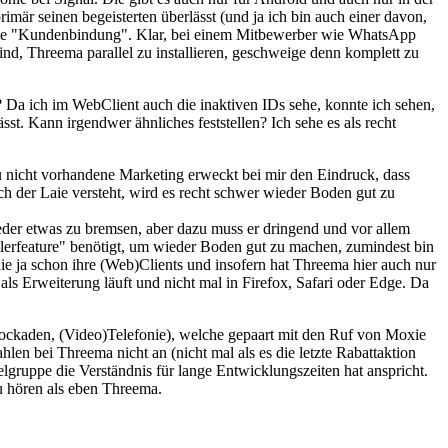
mär seinen begeisterten überlässt (und ja ich bin auch einer davon,
h die "Kundenbindung". Klar, bei einem Mitbewerber wie WhatsApp
ind, Threema parallel zu installieren, geschweige denn komplett zu
? Da ich im WebClient auch die inaktiven IDs sehe, konnte ich sehen,
sst. Kann irgendwer ähnliches feststellen? Ich sehe es als recht
zu nicht vorhandene Marketing erweckt bei mir den Eindruck, dass
ch der Laie versteht, wird es recht schwer wieder Boden gut zu
eder etwas zu bremsen, aber dazu muss er dringend und vor allem
llerfeature" benötigt, um wieder Boden gut zu machen, zumindest bin
e ja schon ihre (Web)Clients und insofern hat Threema hier auch nur
als Erweiterung läuft und nicht mal in Firefox, Safari oder Edge. Da
ockaden, (Video)Telefonie), welche gepaart mit den Ruf von Moxie
en bei Threema nicht an (nicht mal als es die letzte Rabattaktion
gruppe die Verständnis für lange Entwicklungszeiten hat anspricht.
u hören als eben Threema.