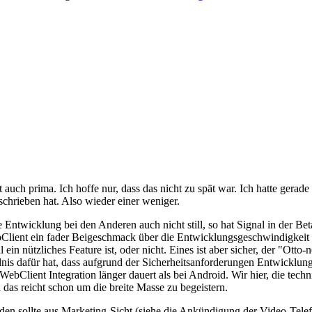
ert auch prima. Ich hoffe nur, dass das nicht zu spät war. Ich hatte ger
schrieben hat. Also wieder einer weniger.
Entwicklung bei den Anderen auch nicht still, so hat Signal in der Bet
 WebClient ein fader Beigeschmack über die Entwicklungsgeschwindigkei
l ein nützliches Feature ist, oder nicht. Eines ist aber sicher, der "Ot
dnis dafür hat, dass aufgrund der Sicherheitsanforderungen Entwicklu
ebClient Integration länger dauert als bei Android. Wir hier, die techni
 das reicht schon um die breite Masse zu begeistern.
en sollte aus Marketing-Sicht (siehe die Ankündigung der Video-Telefo