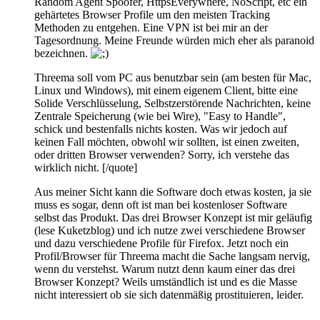
Random Agent Spoofer, HttpsEverywhere, NoScript, etc ein
gehärtetes Browser Profile um den meisten Tracking
Methoden zu entgehen. Eine VPN ist bei mir an der
Tagesordnung. Meine Freunde würden mich eher als paranoid
bezeichnen.
Threema soll vom PC aus benutzbar sein (am besten für Mac,
Linux und Windows), mit einem eigenem Client, bitte eine
Solide Verschlüsselung, Selbstzerstörende Nachrichten, keine
Zentrale Speicherung (wie bei Wire), "Easy to Handle",
schick und bestenfalls nichts kosten. Was wir jedoch auf
keinen Fall möchten, obwohl wir sollten, ist einen zweiten,
oder dritten Browser verwenden? Sorry, ich verstehe das
wirklich nicht. [/quote]
Aus meiner Sicht kann die Software doch etwas kosten, ja sie
muss es sogar, denn oft ist man bei kostenloser Software
selbst das Produkt. Das drei Browser Konzept ist mir geläufig
(lese Kuketzblog) und ich nutze zwei verschiedene Browser
und dazu verschiedene Profile für Firefox. Jetzt noch ein
Profil/Browser für Threema macht die Sache langsam nervig,
wenn du verstehst. Warum nutzt denn kaum einer das drei
Browser Konzept? Weils umständlich ist und es die Masse
nicht interessiert ob sie sich datenmäßig prostituieren, leider.