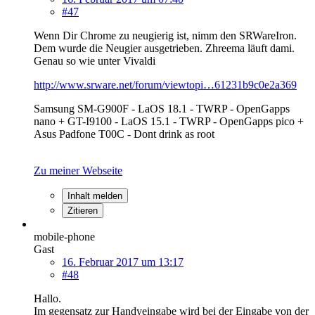
#47
Wenn Dir Chrome zu neugierig ist, nimm den SRWareIron.
Dem wurde die Neugier ausgetrieben. Zhreema läuft dami.
Genau so wie unter Vivaldi
http://www.srware.net/forum/viewtopi…61231b9c0e2a369
Samsung SM-G900F - LaOS 18.1 - TWRP - OpenGapps
nano + GT-I9100 - LaOS 15.1 - TWRP - OpenGapps pico +
Asus Padfone T00C - Dont drink as root
Zu meiner Webseite
Inhalt melden
Zitieren
mobile-phone
Gast
16. Februar 2017 um 13:17
#48
Hallo.
Im gegensatz zur Handyeingabe wird bei der Eingabe von der