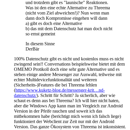
und trotzdem gibt es "launische" Reaktionen.
Was ist den eine echte Alternative zu Threema
(nicht vom Ziel abweichen!)? Nun wenn man
dann doch Kompromisse eingehen will dann
a) gibt es doch eine Alternative
b) das mit dem Datenschutz hat man doch nicht
so ernst gemeint
In diesem Sinne
DerBär
100% Datenschutz gibt es nicht und kostenlos muss es nicht
zwingend sein!! Conversations beispielsweise bietet mit dem
OMEMO Protikoll doch eine sehr gute Alternative und es
stehen einige andere Messenger zur Auswahl, teilweise mit
echter Multidevicefunktionalität und weiteren
(Sicherheits-)Features die bei Threema fehlen
(
https://www.kuketz-blog.de/messenger-krit…nd-
datenschutz/
). Schritt für Schritt? Ja sicherlich, aber wie
schaut es denn aus bei Threema? Ich will hier nicht haten,
aber die Windows App kann man im Vergleich zur Android
Version in der Pfeife rauchen und soweit ich das
mitbekommen habe (berichtigt mich wenn ich falsch liege)
funktioniert der Webclient zur Zeit nur mit der Android
Version. Das ganze Ökosystem von Threema ist inkonsistent.