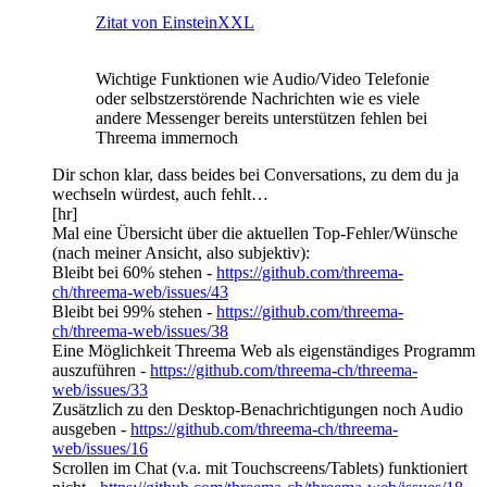
Zitat von EinsteinXXL
Wichtige Funktionen wie Audio/Video Telefonie
oder selbstzerstörende Nachrichten wie es viele
andere Messenger bereits unterstützen fehlen bei
Threema immernoch
Dir schon klar, dass beides bei Conversations, zu dem du ja
wechseln würdest, auch fehlt…
[hr]
Mal eine Übersicht über die aktuellen Top-Fehler/Wünsche
(nach meiner Ansicht, also subjektiv):
Bleibt bei 60% stehen -
https://github.com/threema-
ch/threema-web/issues/43
Bleibt bei 99% stehen -
https://github.com/threema-
ch/threema-web/issues/38
Eine Möglichkeit Threema Web als eigenständiges Programm
auszuführen -
https://github.com/threema-ch/threema-
web/issues/33
Zusätzlich zu den Desktop-Benachrichtigungen noch Audio
ausgeben -
https://github.com/threema-ch/threema-
web/issues/16
Scrollen im Chat (v.a. mit Touchscreens/Tablets) funktioniert