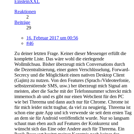
EinsteinXXL
Reaktionen
2
Beiträge
29
16. Februar 2017 um 00:56
#46
Zu deiner letzten Frage. Keiner dieser Messenger erfüllt die
komplette Liste. Das wäre wohl die eierlegende
Wollmilchsau. Bisher überzeugt mich Conversations durch
die Dezentralisierung, einer guten Verschlüsselung, Forward-
Secrecy und die Möglichkeit einen nativen Desktop Client
(Gajim) zu nutzen. Von den Features (Sprach-/Videoteefonie,
selbstzerstörende SMS, usw.) her überzeugt mich Signal am
meisten, aber die Sache mit der Telefonnummer schreckt mich
immernoch ab und es gibt nur einen Webclient für den PC
wie bei Threema und dann auch nur für Chrome. Chrome ist
für mich leider nicht tragbar, da viel zu neugierig. Threema ist
schon eine gute App und ich verwende sie seit dem ersten Tag
an dem sie für Android veröffentlicht wurde. Nur so langsam
schaut man eben auch auf Features der Konkurenz und
wünscht sich das Eine oder Andere auch für Threema. Ein