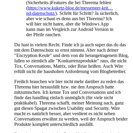
(Sicherheits-)Features die bei Threema fehlen
(
https://www.kuketz-blog.de/messenger-krit…
nd-datenschutz/
). Schritt für Schritt? Ja sicherlich,
aber wie schaut es denn aus bei Threema? Ich
will hier nicht haten, aber die Windows App
kann man im Vergleich zur Android Version in
der Pfeife rauchen.
Du hast in vielem Recht. Finde ich ja auch super das du das
mit dem Datenschutz so ernst nimmst. Aber nach deiner
"Encryption-Keule" und dem von dir herangetragenem Blog,
fallen so ziemlich alle "Konkurrenzprodukte" raus, die nicht
Tox, Conversations, Matrix, oder Briar heißen. Auch Wire
erfüllt nicht die haushohen Anforderung vom Blogbetreiber.
Freilich brauchen wir hier nicht mehr darüber zu reden das
Threema hier herausfällt bzw. nie den Anspruch hatte
mitzumischen. Ich kenne Tox und Conversations und ich
finde das handling einfach unmöglich (für viele nicht
praktikabel). Threema schafft, meiner Meinung nach, ganz
gut diesen Spagat zwischen Usability und Security. Wire
macht es natürlich besser, aber verdient es nicht neben
Conversations erwähnt zu werden, weil der Anspruch beider
Produkte komplett unterschiedlich ausfällt.