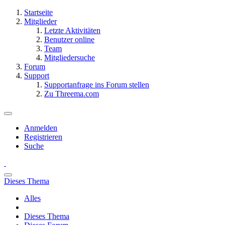
Startseite
Mitglieder
Letzte Aktivitäten
Benutzer online
Team
Mitgliedersuche
Forum
Support
Supportanfrage ins Forum stellen
Zu Threema.com
Anmelden
Registrieren
Suche
Dieses Thema
Alles
Dieses Thema