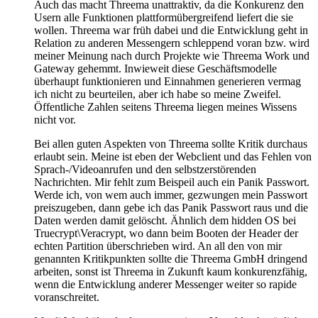
Auch das macht Threema unattraktiv, da die Konkurenz den
Usern alle Funktionen plattformübergreifend liefert die sie
wollen. Threema war früh dabei und die Entwicklung geht in
Relation zu anderen Messengern schleppend voran bzw. wird
meiner Meinung nach durch Projekte wie Threema Work und
Gateway gehemmt. Inwieweit diese Geschäftsmodelle
überhaupt funktionieren und Einnahmen generieren vermag
ich nicht zu beurteilen, aber ich habe so meine Zweifel.
Öffentliche Zahlen seitens Threema liegen meines Wissens
nicht vor.
Bei allen guten Aspekten von Threema sollte Kritik durchaus
erlaubt sein. Meine ist eben der Webclient und das Fehlen von
Sprach-/Videoanrufen und den selbstzerstörenden
Nachrichten. Mir fehlt zum Beispeil auch ein Panik Passwort.
Werde ich, von wem auch immer, gezwungen mein Passwort
preiszugeben, dann gebe ich das Panik Passwort raus und die
Daten werden damit gelöscht. Ähnlich dem hidden OS bei
Truecrypt\Veracrypt, wo dann beim Booten der Header der
echten Partition überschrieben wird. An all den von mir
genannten Kritikpunkten sollte die Threema GmbH dringend
arbeiten, sonst ist Threema in Zukunft kaum konkurenzfähig,
wenn die Entwicklung anderer Messenger weiter so rapide
voranschreitet.