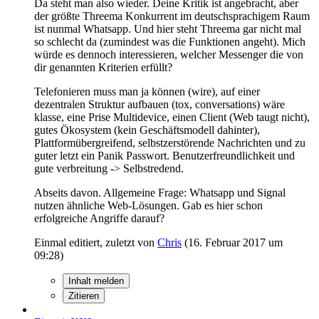
Da steht man also wieder. Deine Kritik ist angebracht, aber
der größte Threema Konkurrent im deutschsprachigem Raum
ist nunmal Whatsapp. Und hier steht Threema gar nicht mal
so schlecht da (zumindest was die Funktionen angeht). Mich
würde es dennoch interessieren, welcher Messenger die von
dir genannten Kriterien erfüllt?
Telefonieren muss man ja können (wire), auf einer
dezentralen Struktur aufbauen (tox, conversations) wäre
klasse, eine Prise Multidevice, einen Client (Web taugt nicht),
gutes Ökosystem (kein Geschäftsmodell dahinter),
Plattformübergreifend, selbstzerstörende Nachrichten und zu
guter letzt ein Panik Passwort. Benutzerfreundlichkeit und
gute verbreitung -> Selbstredend.
Abseits davon. Allgemeine Frage: Whatsapp und Signal
nutzen ähnliche Web-Lösungen. Gab es hier schon
erfolgreiche Angriffe darauf?
Einmal editiert, zuletzt von
Chris
(
16. Februar 2017 um
09:28
)
Inhalt melden
Zitieren