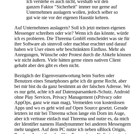
Ich verstehe es auch nicht, weshalb wir den
ganzen Faktor "Sicherheit" immer nur gerne auf
Unternehmen auslagern wollen, jedoch selber so
gut wie nie vor der eigenen Haustür kehren.
Auf Unternehmen auslagern? Soll ich jetzt meinen eigenen
Messenger schreiben oder wie? Wenn ich das könnte, würde
ich es probieren. Die Threema GmbH entscheidet was sie für
ihre Software als sinnvoll oder machbar erachtet und darauf
haben wir User einen sehr beschränkten Einfluss. Mehr als
Anregungen, Wünsche oder Protest durch die Abkehr können
wir nicht äußern. Viele hätten gerne einen nativen Client
gehabt aber den gibt es eben nicht.
Bezüglich der Eigenverantwortung beim Surfen oder
Benutzen eines Smartphones gebe ich dir gerne Recht, aber
bei mir bist du da ganz bestimmt an der falschen Adresse. Wo
es nur geht, achte ich auf Datensparsamkeit-/Schutz. Android
ohne Play Services, Privacy Management (xPrivacy oder
AppOps, ganz wie man mag), Vermeiden von kostenlosen
Apps und wo es geht wird auf Open Source gesetzt. Gerade
letzters ist mir bei Threema schon lange ein Dorn im Auge,
aber ich vertraue einfach mal Threema und nutze es, da mich
der Identifier namens Handynummer bei anderen Messengern
mehr tangiert. Auf dem PC nutze ich neben uBlock Origin,