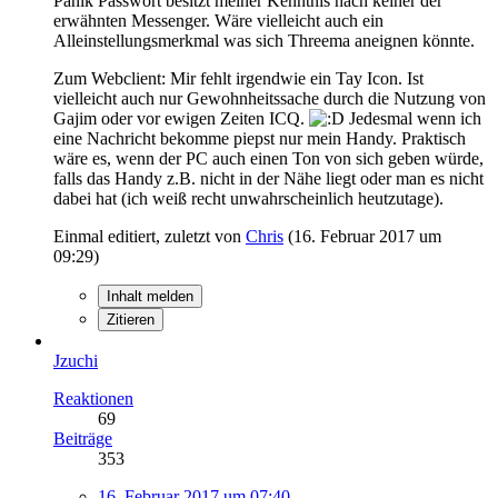
Panik Passwort besitzt meiner Kenntnis nach keiner der
erwähnten Messenger. Wäre vielleicht auch ein
Alleinstellungsmerkmal was sich Threema aneignen könnte.
Zum Webclient: Mir fehlt irgendwie ein Tay Icon. Ist
vielleicht auch nur Gewohnheitssache durch die Nutzung von
Gajim oder vor ewigen Zeiten ICQ.
Jedesmal wenn ich
eine Nachricht bekomme piepst nur mein Handy. Praktisch
wäre es, wenn der PC auch einen Ton von sich geben würde,
falls das Handy z.B. nicht in der Nähe liegt oder man es nicht
dabei hat (ich weiß recht unwahrscheinlich heutzutage).
Einmal editiert, zuletzt von
Chris
(
16. Februar 2017 um
09:29
)
Inhalt melden
Zitieren
Jzuchi
Reaktionen
69
Beiträge
353
16. Februar 2017 um 07:40