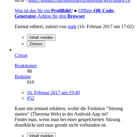
nicht -
https://github.com/threema-ch/threema-web/issues/18
Was ist das für ein
Profilbild
?
●
Offline-
QR-Code-
Generator
-Addon für den
Browser
Einmal editiert, zuletzt von
rugk
(
16. Februar 2017 um 17:02
)
Inhalt melden
Zitieren
Crixus
Reaktionen
98
Beiträge
910
16. Februar 2017 um 19:49
#52
Kann mir jemand erklären, wofür die Funktion "Sitzung
starten" (Threema Web) in der Android-App ist?
Findet man, wenn man bei einer gespeicherten Sitzung
draufklickt und man gerade nicht verbunden ist.
Inhalt melden