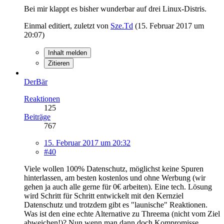
Bei mir klappt es bisher wunderbar auf drei Linux-Distris.
Einmal editiert, zuletzt von
Sze.Td
(
15. Februar 2017 um
20:07
)
Inhalt melden
Zitieren
DerBär
Reaktionen
125
Beiträge
767
15. Februar 2017 um 20:32
#40
Viele wollen 100% Datenschutz, möglichst keine Spuren
hinterlassen, am besten kostenlos und ohne Werbung (wir
gehen ja auch alle gerne für 0€ arbeiten). Eine tech. Lösung
wird Schritt für Schritt entwickelt mit den Kernziel
Datenschutz und trotzdem gibt es "launische" Reaktionen.
Was ist den eine echte Alternative zu Threema (nicht vom Ziel
abweichen!)? Nun wenn man dann doch Kompromisse