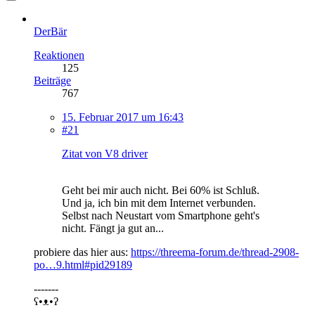
DerBär
Reaktionen
125
Beiträge
767
15. Februar 2017 um 16:43
#21
Zitat von V8 driver
Geht bei mir auch nicht. Bei 60% ist Schluß.
Und ja, ich bin mit dem Internet verbunden.
Selbst nach Neustart vom Smartphone geht's
nicht. Fängt ja gut an...
probiere das hier aus:
https://threema-forum.de/thread-2908-
po…9.html#pid29189
-------
ʕ•ᴥ•ʔ