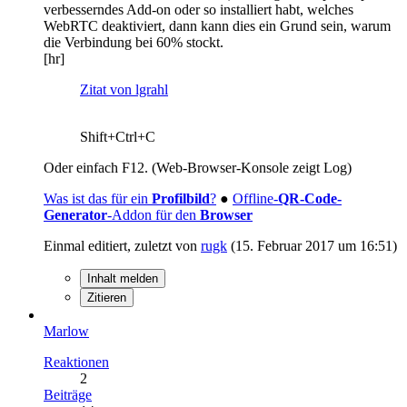
verbesserndes Add-on oder so installiert habt, welches
WebRTC deaktiviert, dann kann dies ein Grund sein, warum
die Verbindung bei 60% stockt.
[hr]
Zitat von lgrahl
Shift+Ctrl+C
Oder einfach F12. (Web-Browser-Konsole zeigt Log)
Was ist das für ein
Profilbild
?
●
Offline-
QR-Code-
Generator
-Addon für den
Browser
Einmal editiert, zuletzt von
rugk
(
15. Februar 2017 um 16:51
)
Inhalt melden
Zitieren
Marlow
Reaktionen
2
Beiträge