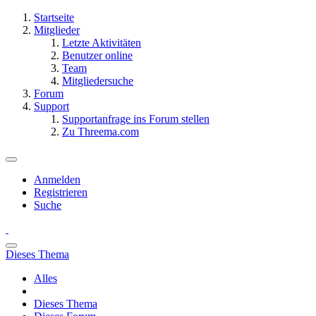
Startseite
Mitglieder
Letzte Aktivitäten
Benutzer online
Team
Mitgliedersuche
Forum
Support
Supportanfrage ins Forum stellen
Zu Threema.com
Anmelden
Registrieren
Suche
Dieses Thema
Alles
Dieses Thema