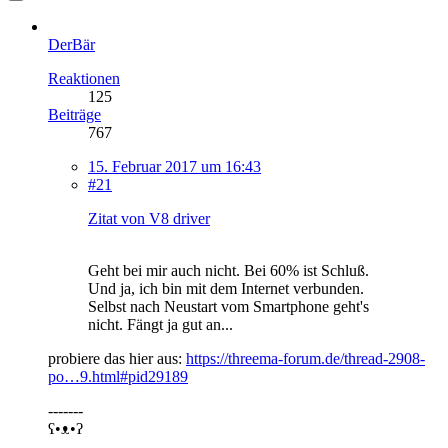
DerBär
Reaktionen
125
Beiträge
767
15. Februar 2017 um 16:43
#21
Zitat von V8 driver
Geht bei mir auch nicht. Bei 60% ist Schluß.
Und ja, ich bin mit dem Internet verbunden.
Selbst nach Neustart vom Smartphone geht's
nicht. Fängt ja gut an...
probiere das hier aus:
https://threema-forum.de/thread-2908-
po…9.html#pid29189
-------
ʕ•ᴥ•ʔ