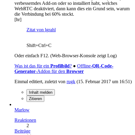
verbesserndes Add-on oder so installiert habt, welches
WebRTC deaktiviert, dann kann dies ein Grund sein, warum
die Verbindung bei 60% stockt.
[hr]
Zitat von lgrahl
Shift+Ctrl+C
Oder einfach F12. (Web-Browser-Konsole zeigt Log)
Was ist das für ein
Profilbild
?
●
Offline-
QR-Code-
Generator
-Addon für den
Browser
Einmal editiert, zuletzt von
rugk
(
15. Februar 2017 um 16:51
)
Inhalt melden
Zitieren
Marlow
Reaktionen
2
Beiträge