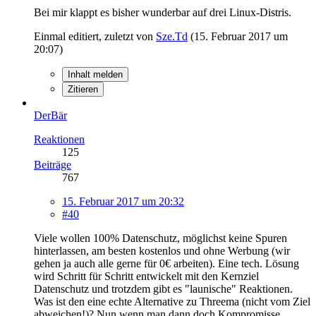
Bei mir klappt es bisher wunderbar auf drei Linux-Distris.
Einmal editiert, zuletzt von
Sze.Td
(
15. Februar 2017 um
20:07
)
Inhalt melden
Zitieren
DerBär
Reaktionen
125
Beiträge
767
15. Februar 2017 um 20:32
#40
Viele wollen 100% Datenschutz, möglichst keine Spuren
hinterlassen, am besten kostenlos und ohne Werbung (wir
gehen ja auch alle gerne für 0€ arbeiten). Eine tech. Lösung
wird Schritt für Schritt entwickelt mit den Kernziel
Datenschutz und trotzdem gibt es "launische" Reaktionen.
Was ist den eine echte Alternative zu Threema (nicht vom Ziel
abweichen!)? Nun wenn man dann doch Kompromisse