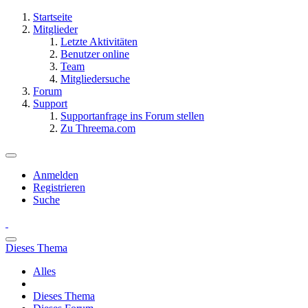
Startseite
Mitglieder
Letzte Aktivitäten
Benutzer online
Team
Mitgliedersuche
Forum
Support
Supportanfrage ins Forum stellen
Zu Threema.com
Anmelden
Registrieren
Suche
Dieses Thema
Alles
Dieses Thema