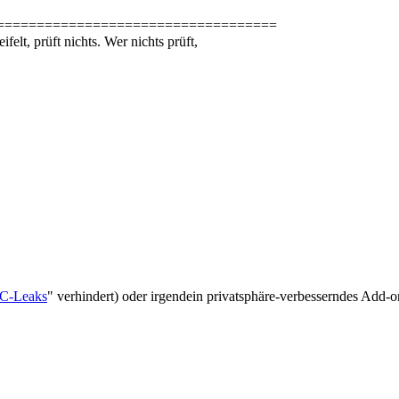
===================================
elt, prüft nichts. Wer nichts prüft,
C-Leaks
" verhindert) oder irgendein privatsphäre-verbesserndes Add-o