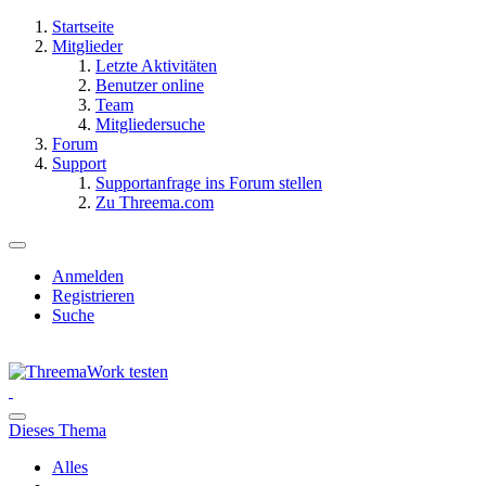
Startseite
Mitglieder
Letzte Aktivitäten
Benutzer online
Team
Mitgliedersuche
Forum
Support
Supportanfrage ins Forum stellen
Zu Threema.com
Anmelden
Registrieren
Suche
Dieses Thema
Alles