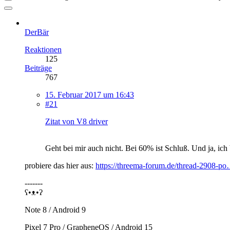
DerBär
Reaktionen
125
Beiträge
767
15. Februar 2017 um 16:43
#21
Zitat von V8 driver
Geht bei mir auch nicht. Bei 60% ist Schluß. Und ja, ich
probiere das hier aus:
https://threema-forum.de/thread-2908-p
-------
ʕ•ᴥ•ʔ
Note 8 / Android 9
Pixel 7 Pro / GrapheneOS / Android 15