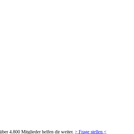
ber 4.800 Mitglieder helfen dir weiter.
> Frage stellen <