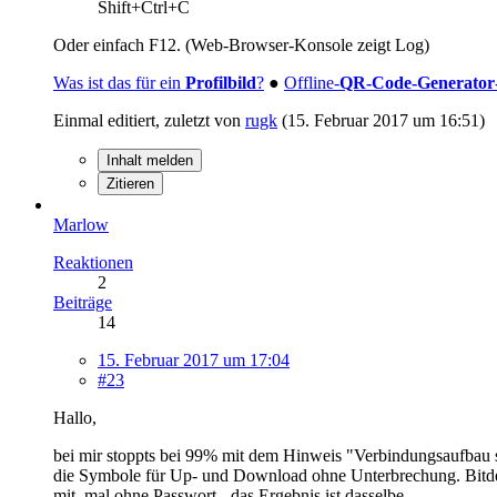
Shift+Ctrl+C
Oder einfach F12. (Web-Browser-Konsole zeigt Log)
Was ist das für ein
Profilbild
?
●
Offline-
QR-Code-Generator
Einmal editiert, zuletzt von
rugk
(
15. Februar 2017 um 16:51
)
Inhalt melden
Zitieren
Marlow
Reaktionen
2
Beiträge
14
15. Februar 2017 um 17:04
#23
Hallo,
bei mir stoppts bei 99% mit dem Hinweis "Verbindungsaufba
die Symbole für Up- und Download ohne Unterbrechung. Bitdefe
mit, mal ohne Passwort - das Ergebnis ist dasselbe.