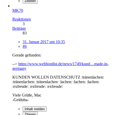
Zitieren
MK70
Reaktionen
3
Beiträge
83
31. Januar 2017 um 10:35
#6
Gerade gefunden:
-->
https://www.webhostlist.de/news/1749/kund…made-in-
germany
KUNDEN WOLLEN DATENSCHUTZ :tränenlachen:
:tränenlachen: :tränenlachen: :lachen: :lachen: :lachen:
:exfreude: :exfreude: :exfreude:
Viele Grüße, Mac
-Gelduba-
Inhalt melden
Zitieren