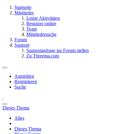
Startseite
Mitglieder
Letzte Aktivitäten
Benutzer online
Team
Mitgliedersuche
Forum
Support
Supportanfrage ins Forum stellen
Zu Threema.com
Anmelden
Registrieren
Suche
Dieses Thema
Alles
Dieses Thema