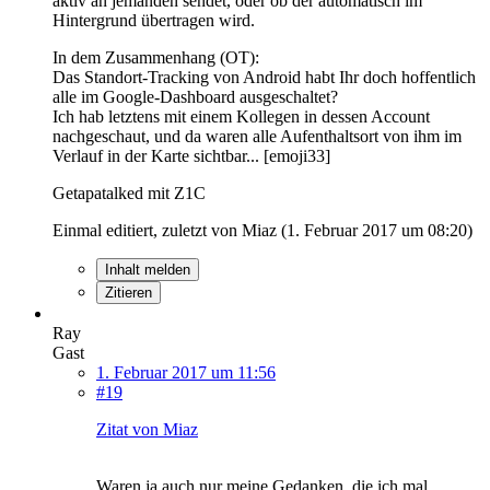
aktiv an jemanden sendet, oder ob der automatisch im
Hintergrund übertragen wird.
In dem Zusammenhang (OT):
Das Standort-Tracking von Android habt Ihr doch hoffentlich
alle im Google-Dashboard ausgeschaltet?
Ich hab letztens mit einem Kollegen in dessen Account
nachgeschaut, und da waren alle Aufenthaltsort von ihm im
Verlauf in der Karte sichtbar... [emoji33]
Getapatalked mit Z1C
Einmal editiert, zuletzt von Miaz (
1. Februar 2017 um 08:20
)
Inhalt melden
Zitieren
Ray
Gast
1. Februar 2017 um 11:56
#19
Zitat von Miaz
Waren ja auch nur meine Gedanken, die ich mal