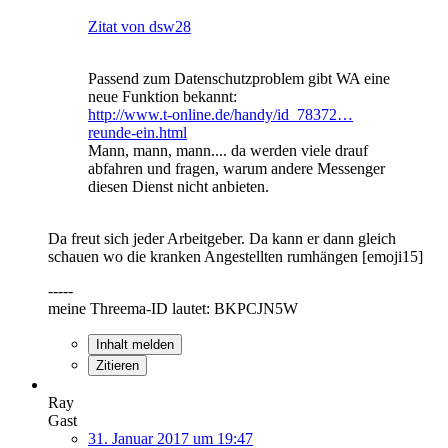
Zitat von dsw28
Passend zum Datenschutzproblem gibt WA eine
neue Funktion bekannt:
http://www.t-online.de/handy/id_78372…
reunde-ein.html
Mann, mann, mann.... da werden viele drauf
abfahren und fragen, warum andere Messenger
diesen Dienst nicht anbieten.
Da freut sich jeder Arbeitgeber. Da kann er dann gleich
schauen wo die kranken Angestellten rumhängen [emoji15]
-----
meine Threema-ID lautet: BKPCJN5W
Inhalt melden
Zitieren
Ray
Gast
31. Januar 2017 um 19:47