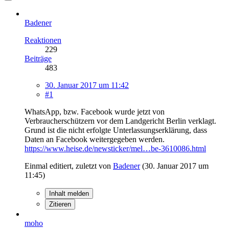
Badener
Reaktionen
229
Beiträge
483
30. Januar 2017 um 11:42
#1
WhatsApp, bzw. Facebook wurde jetzt von
Verbraucherschützern vor dem Landgericht Berlin verklagt.
Grund ist die nicht erfolgte Unterlassungserklärung, dass
Daten an Facebook weitergegeben werden.
https://www.heise.de/newsticker/mel…be-3610086.html
Einmal editiert, zuletzt von
Badener
(
30. Januar 2017 um
11:45
)
Inhalt melden
Zitieren
moho