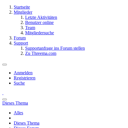
Startseite
Mitglieder
Letzte Aktivitäten
Benutzer online
Team
Mitgliedersuche
Forum
Support
Supportanfrage ins Forum stellen
Zu Threema.com
Anmelden
Registrieren
Suche
Dieses Thema
Alles
Dieses Thema