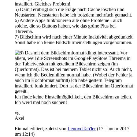
installiert. Gleiches Problem!
5) Damit erübrigt sich die Frage nach Cache löschen und
Neustarten. Neustarten habe ich trotzdem mehrfach gemacht.
6) Andere Apps funktioneren alle ohne Probleme - auch
solche, die so Buttons haben, wie das grüne Plus bei
Threema.
7) Bildschirm wird nach einer Minute Inaktivität abgedunkelt.
Sonst habe ich keine Bildschirmeinstellungen vorgenommen.
Das mit dem Bildschirmformat klingt interessant. Vor
allem, weil die Screenshots im GooglePlayStore Threema in
der Tabletversion mit geteiltem Bildschirm zeigen (im
Querformat). Das ist bei meinem Tablet nicht so! Auch nicht,
wenn ich die Bedienhilfen normal habe. (Wobei der Fehler ja
auch im Hochformat auftritt) Ich habe gestern Telegram
installiert, funktioniert. Dort ist der Bildschirm im Querformat
geteilt.
Ich finde keine Einstellmöglichkeit, den Bildschirm zu teilen.
Ich werd mal noch suchen!
vg
Axel
Einmal editiert, zuletzt von
LenovoTab'ler
(
17. Januar 2017
um 12:14
)