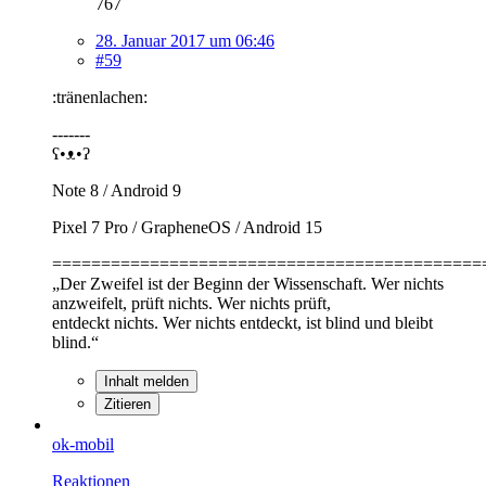
767
28. Januar 2017 um 06:46
#59
:tränenlachen:
-------
ʕ•ᴥ•ʔ
Note 8 / Android 9
Pixel 7 Pro / GrapheneOS / Android 15
============================================
„Der Zweifel ist der Beginn der Wissenschaft. Wer nichts
anzweifelt, prüft nichts. Wer nichts prüft,
entdeckt nichts. Wer nichts entdeckt, ist blind und bleibt
blind.“
Inhalt melden
Zitieren
ok-mobil
Reaktionen