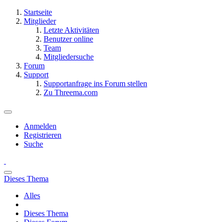
Startseite
Mitglieder
Letzte Aktivitäten
Benutzer online
Team
Mitgliedersuche
Forum
Support
Supportanfrage ins Forum stellen
Zu Threema.com
Anmelden
Registrieren
Suche
Dieses Thema
Alles
Dieses Thema