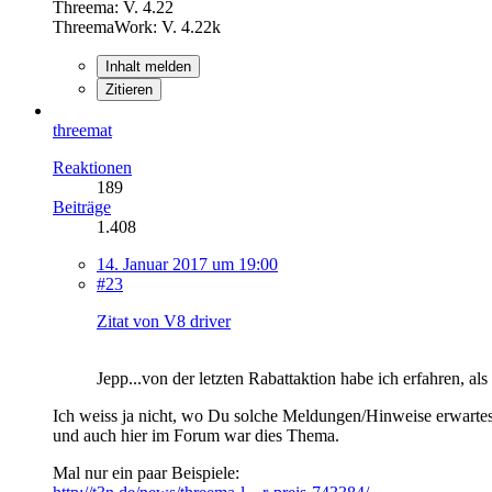
Threema: V. 4.22
ThreemaWork: V. 4.22k
Inhalt melden
Zitieren
threemat
Reaktionen
189
Beiträge
1.408
14. Januar 2017 um 19:00
#23
Zitat von V8 driver
Jepp...von der letzten Rabattaktion habe ich erfahren, al
Ich weiss ja nicht, wo Du solche Meldungen/Hinweise erwartes
und auch hier im Forum war dies Thema.
Mal nur ein paar Beispiele: