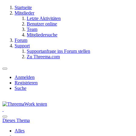
Startseite
Mitglieder
Letzte Aktivitäten
Benutzer online
Team
Mitgliedersuche
Forum
Support
Supportanfrage ins Forum stellen
Zu Threema.com
Anmelden
Registrieren
Suche
Dieses Thema
Alles