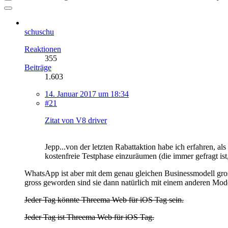
schuschu
Reaktionen
355
Beiträge
1.603
14. Januar 2017 um 18:34
#21
Zitat von V8 driver
Jepp...von der letzten Rabattaktion habe ich erfahren, 
kostenfreie Testphase einzuräumen (die immer gefragt is
WhatsApp ist aber mit dem genau gleichen Businessmodell gro
gross geworden sind sie dann natürlich mit einem anderen Mod
Jeder Tag könnte Threema Web für iOS Tag sein.
Jeder Tag ist Threema Web für iOS Tag.