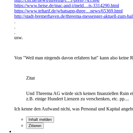
http://t3n.de/news/threema-l…r-preis-743384/
https://www.heise.de/mac-and-i/meld…is-3314290.html
https://www.teltarif.de/whatsapp-three…news/65369.html
http://stadt-bremerhaven.de/threema-messenger-aktuell-zum-halb
.
.
.
usw.
Von "Weil man nirgends davon erfahren hat" kann also keine R
Zitat
Und Threema AG würde sich keinen finanziellen Ruin ein
z.B. einige Hundert Lienzen zu verschenken, etc. pp....
Ich kenne den Aufwand nicht, was Personal und Kapital angeht
Inhalt melden
Zitieren