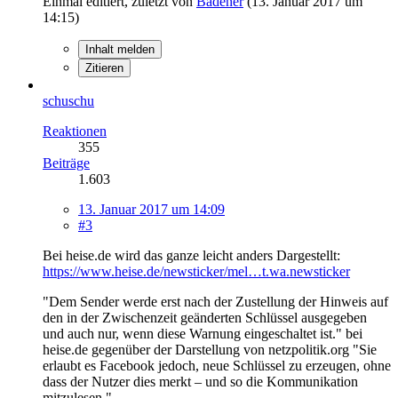
Einmal editiert, zuletzt von
Badener
(
13. Januar 2017 um
14:15
)
Inhalt melden
Zitieren
schuschu
Reaktionen
355
Beiträge
1.603
13. Januar 2017 um 14:09
#3
Bei heise.de wird das ganze leicht anders Dargestellt:
https://www.heise.de/newsticker/mel…t.wa.newsticker
"Dem Sender werde erst nach der Zustellung der Hinweis auf
den in der Zwischenzeit geänderten Schlüssel ausgegeben
und auch nur, wenn diese Warnung eingeschaltet ist." bei
heise.de gegenüber der Darstellung von netzpolitik.org "Sie
erlaubt es Facebook jedoch, neue Schlüssel zu erzeugen, ohne
dass der Nutzer dies merkt – und so die Kommunikation
mitzulesen.".