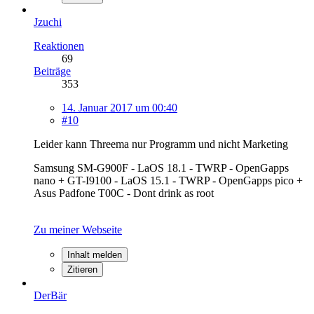
Jzuchi
Reaktionen
69
Beiträge
353
14. Januar 2017 um 00:40
#10
Leider kann Threema nur Programm und nicht Marketing
Samsung SM-G900F - LaOS 18.1 - TWRP - OpenGapps
nano + GT-I9100 - LaOS 15.1 - TWRP - OpenGapps pico +
Asus Padfone T00C - Dont drink as root
Zu meiner Webseite
Inhalt melden
Zitieren
DerBär