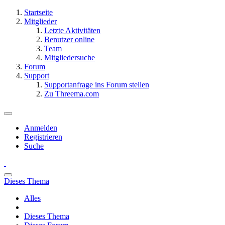
Startseite
Mitglieder
Letzte Aktivitäten
Benutzer online
Team
Mitgliedersuche
Forum
Support
Supportanfrage ins Forum stellen
Zu Threema.com
Anmelden
Registrieren
Suche
Dieses Thema
Alles
Dieses Thema