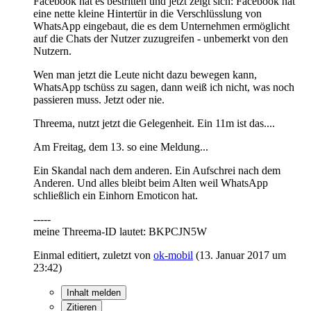
Facebook hat es bestritten und jetzt zeigt sich: Facebook hat
eine nette kleine Hintertür in die Verschlüsslung von
WhatsApp eingebaut, die es dem Unternehmen ermöglicht
auf die Chats der Nutzer zuzugreifen - unbemerkt von den
Nutzern.
Wen man jetzt die Leute nicht dazu bewegen kann,
WhatsApp tschüss zu sagen, dann weiß ich nicht, was noch
passieren muss. Jetzt oder nie.
Threema, nutzt jetzt die Gelegenheit. Ein 11m ist das....
Am Freitag, dem 13. so eine Meldung...
Ein Skandal nach dem anderen. Ein Aufschrei nach dem
Anderen. Und alles bleibt beim Alten weil WhatsApp
schließlich ein Einhorn Emoticon hat.
-----
meine Threema-ID lautet: BKPCJN5W
Einmal editiert, zuletzt von
ok-mobil
(
13. Januar 2017 um
23:42
)
Inhalt melden
Zitieren