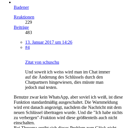
Badener
Reaktionen
229
Beiträge
483
13. Januar 2017 um 14:26
#4
Zitat von schuschu
Und soweit ich weiss wird man im Chat immer
auf die Änderung des Schlüssels durch den
Chatpartners hingewiesen, dies müsste man
jedoch mal testen.
Benutze zwar kein WhatsApp, aber soviel ich weiß, ist diese
Funktion standardmäßig ausgeschaltet. Die Warnmeldung
wird erst danach angezeigt, nachdem die Nachricht mit dem
neuen Schlüssel übertragen wurde. Und die "Ich habe nichts
zu verbergen"-Fraktion wird diese größtenteils auch nicht
einschalten.
Bei Threema ergibt sich dieses Problem zum Glück nicht.