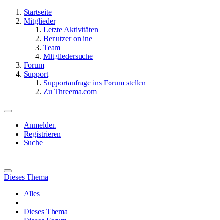
Startseite
Mitglieder
Letzte Aktivitäten
Benutzer online
Team
Mitgliedersuche
Forum
Support
Supportanfrage ins Forum stellen
Zu Threema.com
Anmelden
Registrieren
Suche
Dieses Thema
Alles
Dieses Thema