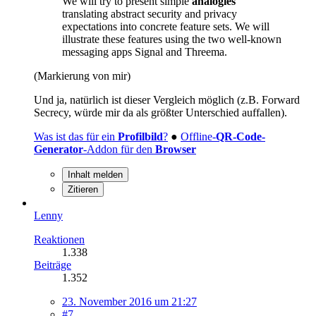
We will try to present simple
analogies
translating abstract security and privacy
expectations into concrete feature sets. We will
illustrate these features using the two well-known
messaging apps Signal and Threema.
(Markierung von mir)
Und ja, natürlich ist dieser Vergleich möglich (z.B. Forward
Secrecy, würde mir da als größter Unterschied auffallen).
Was ist das für ein
Profilbild
?
●
Offline-
QR-Code-
Generator
-Addon für den
Browser
Inhalt melden
Zitieren
Lenny
Reaktionen
1.338
Beiträge
1.352
23. November 2016 um 21:27
#7