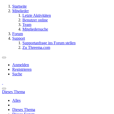
Startseite
Mitglieder
Letzte Aktivitäten
Benutzer online
Team
Mitgliedersuche
Forum
Support
Supportanfrage ins Forum stellen
Zu Threema.com
Anmelden
Registrieren
Suche
Dieses Thema
Alles
Dieses Thema