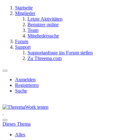
Startseite
Mitglieder
Letzte Aktivitäten
Benutzer online
Team
Mitgliedersuche
Forum
Support
Supportanfrage ins Forum stellen
Zu Threema.com
Anmelden
Registrieren
Suche
Dieses Thema
Alles