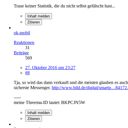
Traue keiner Statistik, die du nicht selbst gefälscht hast...
Inhalt melden
Zitieren
ok-mobil
Reaktionen
31
Beiträge
569
27. Oktober 2016 um 23:27
#8
Tja, so wird das dann verkauft und die meisten glauben es a
sicherste Messenger.
http://www.bild.de/digital/smartp…84172.
-----
meine Threema-ID lautet: BKPCJN5W
Inhalt melden
Zitieren