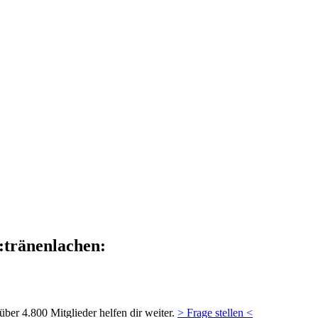
:tränenlachen:
ber 4.800 Mitglieder helfen dir weiter.
> Frage stellen <