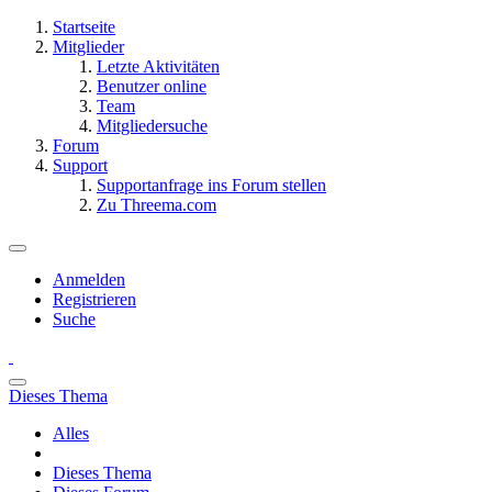
Startseite
Mitglieder
Letzte Aktivitäten
Benutzer online
Team
Mitgliedersuche
Forum
Support
Supportanfrage ins Forum stellen
Zu Threema.com
Anmelden
Registrieren
Suche
Dieses Thema
Alles
Dieses Thema