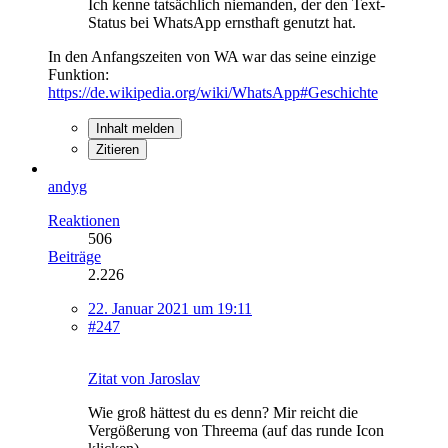
Ich kenne tatsächlich niemanden, der den Text-
Status bei WhatsApp ernsthaft genutzt hat.
In den Anfangszeiten von WA war das seine einzige
Funktion:
https://de.wikipedia.org/wiki/WhatsApp#Geschichte
Inhalt melden
Zitieren
andyg
Reaktionen
506
Beiträge
2.226
22. Januar 2021 um 19:11
#247
Zitat von Jaroslav
Wie groß hättest du es denn? Mir reicht die
Vergößerung von Threema (auf das runde Icon