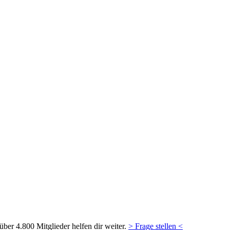
ber 4.800 Mitglieder helfen dir weiter.
> Frage stellen <