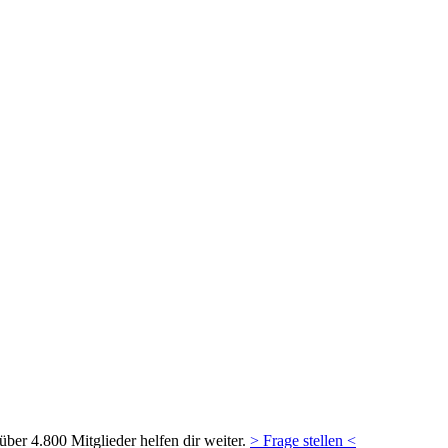
ber 4.800 Mitglieder helfen dir weiter.
> Frage stellen <