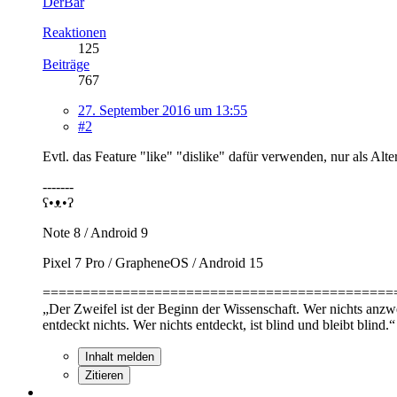
DerBär
Reaktionen
125
Beiträge
767
27. September 2016 um 13:55
#2
Evtl. das Feature "like" "dislike" dafür verwenden, nur als Alte
-------
ʕ•ᴥ•ʔ
Note 8 / Android 9
Pixel 7 Pro / GrapheneOS / Android 15
============================================
„Der Zweifel ist der Beginn der Wissenschaft. Wer nichts anzweif
entdeckt nichts. Wer nichts entdeckt, ist blind und bleibt blind.“
Inhalt melden
Zitieren