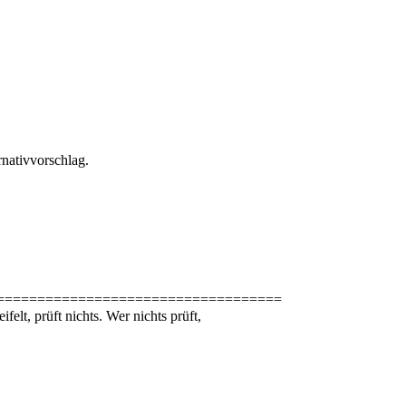
rnativvorschlag.
===================================
elt, prüft nichts. Wer nichts prüft,