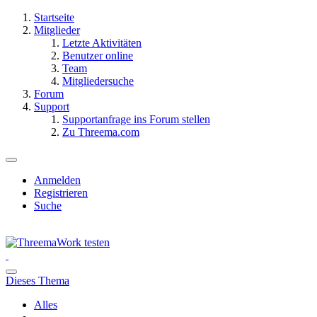
Startseite
Mitglieder
Letzte Aktivitäten
Benutzer online
Team
Mitgliedersuche
Forum
Support
Supportanfrage ins Forum stellen
Zu Threema.com
Anmelden
Registrieren
Suche
Dieses Thema
Alles