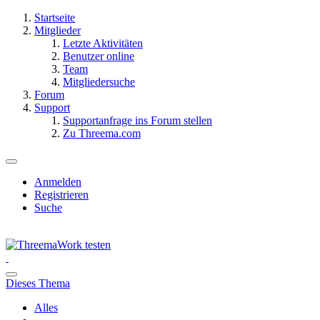
Startseite
Mitglieder
Letzte Aktivitäten
Benutzer online
Team
Mitgliedersuche
Forum
Support
Supportanfrage ins Forum stellen
Zu Threema.com
Anmelden
Registrieren
Suche
Dieses Thema
Alles