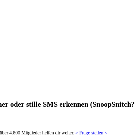
her oder stille SMS erkennen (SnoopSnitch?
ber 4.800 Mitglieder helfen dir weiter.
> Frage stellen <