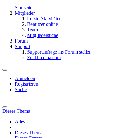
Startseite
Mitglieder
Letzte Aktivitäten
Benutzer online
Team
Mitgliedersuche
Forum
Support
Supportanfrage ins Forum stellen
Zu Threema.com
Anmelden
Registrieren
Suche
Dieses Thema
Alles
Dieses Thema