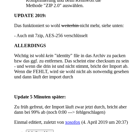
Komprimierung und beim Kennwort die
Methode "ZIP 2.0" auswählen.
UPDATE 2019:
Das funktioniert so wohl
weiterhin
nicht mehr, siehe unten:
- Auch mit 7zip, AES-256 verschlüsselt
ALLERDINGS
Wichtig ist wohl
kein
"identity" file in das Archiv zu packen
bzw das ggf. zu entfernen. Das scheint eine checksum zu sein
- und wenn die drin ist und nicht stimmt, bricht der Import ab.
Wenn die FEHLT, wird sie wohl nicht als notwendig gesehen
und dann läuft der import durch
Update 5 Minuten später:
Zu früh gefreut, der Import läuft zwar jetzt durch, bricht aber
dann bei 99% ab (noch 0:00 ---> fehlgeschlagen)
Einmal editiert, zuletzt von
xosofox
(
4. April 2019 um 20:37
)