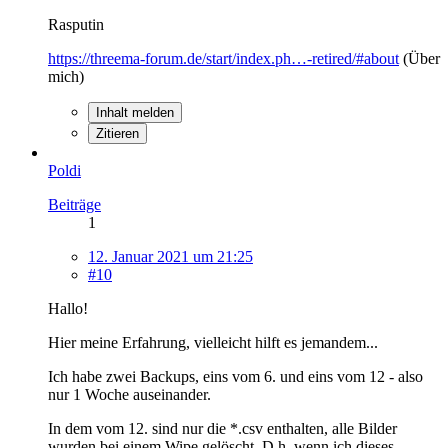
Rasputin
https://threema-forum.de/start/index.ph…-retired/#about
(Über
mich)
Inhalt melden
Zitieren
Poldi
Beiträge
1
12. Januar 2021 um 21:25
#10
Hallo!
Hier meine Erfahrung, vielleicht hilft es jemandem...
Ich habe zwei Backups, eins vom 6. und eins vom 12 - also
nur 1 Woche auseinander.
In dem vom 12. sind nur die *.csv enthalten, alle Bilder
wurden bei einem Wipe gelöscht. D.h. wenn ich dieses