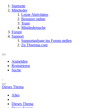
Startseite
Mitglieder
Letzte Aktivitäten
Benutzer online
Team
Mitgliedersuche
Forum
Support
Supportanfrage ins Forum stellen
Zu Threema.com
Anmelden
Registrieren
Suche
Dieses Thema
Alles
Dieses Thema