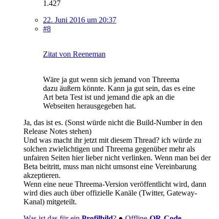
1.427
22. Juni 2016 um 20:37
#8
Zitat von Reeneman
Wäre ja gut wenn sich jemand von Threema
dazu äußern könnte. Kann ja gut sein, das es eine
Art beta Test ist und jemand die apk an die
Webseiten herausgegeben hat.
Ja, das ist es. (Sonst würde nicht die Build-Number in den
Release Notes stehen)
Und was macht ihr jetzt mit diesem Thread? ich würde zu
solchen zwielichtigen und Threema gegenüber mehr als
unfairen Seiten hier lieber nicht verlinken. Wenn man bei der
Beta beitritt, muss man nicht umsonst eine Vereinbarung
akzeptieren.
Wenn eine neue Threema-Version veröffentlicht wird, dann
wird dies auch über offizielle Kanäle (Twitter, Gateway-
Kanal) mitgeteilt.
Was ist das für ein
Profilbild
?
●
Offline-
QR-Code-