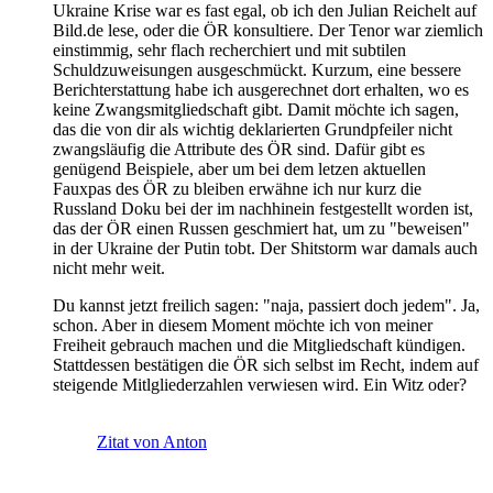
Ukraine Krise war es fast egal, ob ich den Julian Reichelt auf
Bild.de lese, oder die ÖR konsultiere. Der Tenor war ziemlich
einstimmig, sehr flach recherchiert und mit subtilen
Schuldzuweisungen ausgeschmückt. Kurzum, eine bessere
Berichterstattung habe ich ausgerechnet dort erhalten, wo es
keine Zwangsmitgliedschaft gibt. Damit möchte ich sagen,
das die von dir als wichtig deklarierten Grundpfeiler nicht
zwangsläufig die Attribute des ÖR sind. Dafür gibt es
genügend Beispiele, aber um bei dem letzen aktuellen
Fauxpas des ÖR zu bleiben erwähne ich nur kurz die
Russland Doku bei der im nachhinein festgestellt worden ist,
das der ÖR einen Russen geschmiert hat, um zu "beweisen"
in der Ukraine der Putin tobt. Der Shitstorm war damals auch
nicht mehr weit.
Du kannst jetzt freilich sagen: "naja, passiert doch jedem". Ja,
schon. Aber in diesem Moment möchte ich von meiner
Freiheit gebrauch machen und die Mitgliedschaft kündigen.
Stattdessen bestätigen die ÖR sich selbst im Recht, indem auf
steigende Mitlgliederzahlen verwiesen wird. Ein Witz oder?
Zitat von Anton