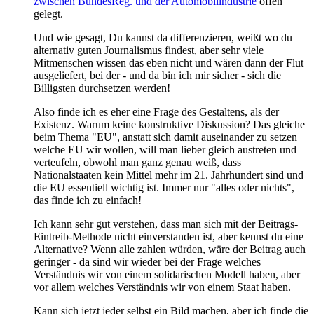
zwischen BundesReg. und der Automobilindustrie
offen
gelegt.
Und wie gesagt, Du kannst da differenzieren, weißt wo du
alternativ guten Journalismus findest, aber sehr viele
Mitmenschen wissen das eben nicht und wären dann der Flut
ausgeliefert, bei der - und da bin ich mir sicher - sich die
Billigsten durchsetzen werden!
Also finde ich es eher eine Frage des Gestaltens, als der
Existenz. Warum keine konstruktive Diskussion? Das gleiche
beim Thema "EU", anstatt sich damit auseinander zu setzen
welche EU wir wollen, will man lieber gleich austreten und
verteufeln, obwohl man ganz genau weiß, dass
Nationalstaaten kein Mittel mehr im 21. Jahrhundert sind und
die EU essentiell wichtig ist. Immer nur "alles oder nichts",
das finde ich zu einfach!
Ich kann sehr gut verstehen, dass man sich mit der Beitrags-
Eintreib-Methode nicht einverstanden ist, aber kennst du eine
Alternative? Wenn alle zahlen würden, wäre der Beitrag auch
geringer - da sind wir wieder bei der Frage welches
Verständnis wir von einem solidarischen Modell haben, aber
vor allem welches Verständnis wir von einem Staat haben.
Kann sich jetzt jeder selbst ein Bild machen, aber ich finde die