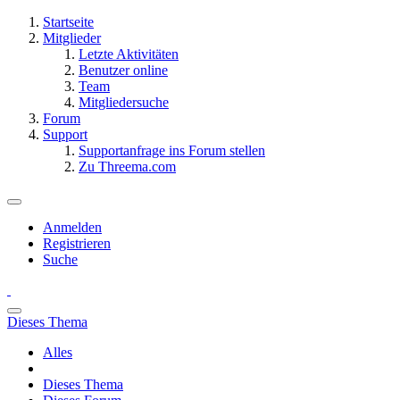
Startseite
Mitglieder
Letzte Aktivitäten
Benutzer online
Team
Mitgliedersuche
Forum
Support
Supportanfrage ins Forum stellen
Zu Threema.com
Anmelden
Registrieren
Suche
Dieses Thema
Alles
Dieses Thema