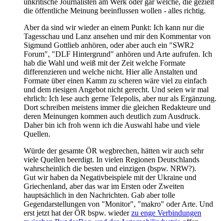
unkritische Journalisten am Werk oder gar welche, die gezielt
die öffentliche Meinung beeinflussen wollen - alles richtig.
Aber da sind wir wieder an einem Punkt: Ich kann nur die
Tagesschau und Lanz ansehen und mir den Kommentar von
Sigmund Gottlieb anhören, oder aber auch ein "SWR2
Forum", "DLF Hintergrund" anhören und Arte aufrufen. Ich
hab die Wahl und weiß mit der Zeit welche Formate
differenzieren und welche nicht. Hier alle Anstalten und
Formate über einen Kamm zu scheren wäre viel zu einfach
und dem riesigen Angebot nicht gerecht. Und seien wir mal
ehrlich: Ich lese auch gerne Telepolis, aber nur als Ergänzung.
Dort schreiben meistens immer die gleichen Redakteure und
deren Meinungen kommen auch deutlich zum Ausdruck.
Daher bin ich froh wenn ich die Auswahl habe und viele
Quellen.
Würde der gesamte ÖR wegbrechen, hätten wir auch sehr
viele Quellen beerdigt. In vielen Regionen Deutschlands
wahrscheinlich die besten und einzigen (bspw. NRW?).
Gut wir haben da Negativbeispiele mit der Ukraine und
Griechenland, aber das war im Ersten oder Zweiten
hauptsächlich in den Nachrichten. Gab aber tolle
Gegendarstellungen von "Monitor", "makro" oder Arte. Und
erst jetzt hat der ÖR bspw. wieder
zu enge Verbindungen