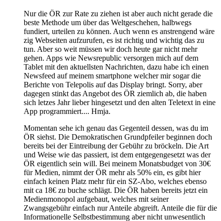
Nur die ÖR zur Rate zu ziehen ist aber auch nicht gerade die
beste Methode um über das Weltgeschehen, halbwegs
fundiert, urteilen zu können. Auch wenn es anstrengend wäre
zig Webseiten aufzurufen, es ist richtig und wichtig das zu
tun. Aber so weit müssen wir doch heute gar nicht mehr
gehen. Apps wie Newsrepublic versorgen mich auf dem
Tablet mit den aktuellsten Nachrichten, dazu habe ich einen
Newsfeed auf meinem smartphone welcher mir sogar die
Berichte von Telepolis auf das Display bringt. Sorry, aber
dagegen stinkt das Angebot des ÖR ziemlich ab, die haben
sich letzes Jahr lieber hingesetzt und den alten Teletext in eine
App programmiert.... Hmja.
Momentan sehe ich genau das Gegenteil dessen, was du im
ÖR siehst. Die Demokratischen Grundpfeiler beginnen doch
bereits bei der Eintreibung der Gebühr zu bröckeln. Die Art
und Weise wie das passiert, ist dem entgegengesetzt was der
ÖR eigentlich sein will. Bei meinem Monatsbudget von 30€
für Medien, nimmt der ÖR mehr als 50% ein, es gibt hier
einfach keinen Platz mehr für ein SZ-Abo, welches ebenso
mit ca 18€ zu buche schlägt. Die ÖR haben bereits jetzt ein
Medienmonopol aufgebaut, welches mit seiner
Zwangsgebühr einfach nur Anteile abgreift. Anteile die für die
Informationelle Selbstbestimmung aber nicht unwesentlich