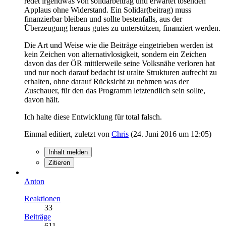
redet irgendwas von solidarbeitrag und erwartet tosenden
Applaus ohne Widerstand. Ein Solidar(beitrag) muss
finanzierbar bleiben und sollte bestenfalls, aus der
Überzeugung heraus gutes zu unterstützen, finanziert werden.
Die Art und Weise wie die Beiträge eingetrieben werden ist
kein Zeichen von alternativlosigkeit, sondern ein Zeichen
davon das der ÖR mittlerweile seine Volksnähe verloren hat
und nur noch darauf bedacht ist uralte Strukturen aufrecht zu
erhalten, ohne darauf Rücksicht zu nehmen was der
Zuschauer, für den das Programm letztendlich sein sollte,
davon hält.
Ich halte diese Entwicklung für total falsch.
Einmal editiert, zuletzt von
Chris
(
24. Juni 2016 um 12:05
)
Inhalt melden
Zitieren
Anton
Reaktionen
33
Beiträge
611