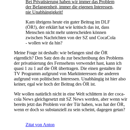
Bei Privatisierung haben wir immer das Problem
der Befangenheit, immer die eigenen Interessen,
nie Unabhängigkeit!
Kam übrigens heute ein guter Beitrag im DLF
(ÖR!), der erklärt hat wie kritisch das ist, dass
Menschen nicht mehr unterscheiden können
zwischen Nachrichten von der SZ und CocaCola
- wollen wir da hin?
Meine Frage ist deshalb: wie befangen sind die ÖR
eigentlich? Den Satz den du zur beschreibung des Problems
der privatisierung des Fernsehens verwendet hast, kann ich
quasi 1 zu 1 auf die ÖR übertragen. Die einen gestalten ihr
TV Programm aufgrund von Marktinteressen die anderen
aufgrund von politischen Interessen. Unabhängig ist hier also
keiner, egal wie hoch der Beitrag des ÖR ist.
Wir wollen natürlich nicht in eine Welt schlittern in der coca-
cola News gleichgesetzt mit SZ News werden, aber wenn wir
bereits jetzt das Problem vor der Tür haben, was hat der ÖR,
wenn er doch so substanziell zu sein scheint, dagegen getan?
Zitat von Anton