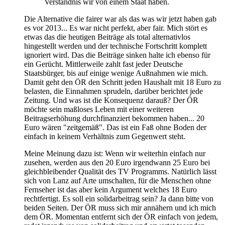
Verständnis wir von einem Staat haben.
Die Alternative die fairer war als das was wir jetzt haben gab
es vor 2013... Es war nicht perfekt, aber fair. Mich stört es
etwas das die heutigen Beiträge als total alternativlos
hingestellt werden und der technische Fortschritt komplett
ignoriert wird. Das die Beiträge sinken halte ich ebenso für
ein Gerücht. Mittlerweile zahlt fast jeder Deutsche
Staatsbürger, bis auf einige wenige Außnahmen wie mich.
Damit geht den ÖR den Schritt jeden Haushalt mit 18 Euro zu
belasten, die Einnahmen sprudeln, darüber berichtet jede
Zeitung. Und was ist die Konsequenz darauß? Der ÖR
möchte sein maßloses Leben mit einer weiteren
Beitragserhöhung durchfinanziert bekommen haben... 20
Euro wären "zeitgemäß". Das ist ein Faß ohne Boden der
einfach in keinem Verhältnis zum Gegenwert steht.
Meine Meinung dazu ist: Wenn wir weiterhin einfach nur
zusehen, werden aus den 20 Euro irgendwann 25 Euro bei
gleichbleibender Qualität des TV Programms. Natürlich lässt
sich von Lanz auf Arte umschalten, für die Menschen ohne
Fernseher ist das aber kein Argument welches 18 Euro
rechtfertigt. Es soll ein solidarbeitrag sein? Ja dann bitte von
beiden Seiten. Der ÖR muss sich mir annähern und ich mich
dem ÖR. Momentan entfernt sich der ÖR einfach von jedem,