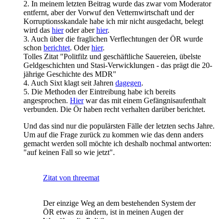
2. In meinem letzten Beitrag wurde das zwar vom Moderator
entfernt, aber der Vorwuf den Vetternwirtschaft und der
Korruptionsskandale habe ich mir nicht ausgedacht, belegt
wird das
hier
oder aber
hier
.
3. Auch über die fraglichen Verflechtungen der ÖR wurde
schon
berichtet
. Oder
hier
.
Tolles Zitat "Politfilz und geschäftliche Sauereien, übelste
Geldgeschichten und Stasi-Verwicklungen - das prägt die 20-
jährige Geschichte des MDR"
4. Auch Sixt klagt seit Jahren
dagegen
.
5. Die Methoden der Eintreibung habe ich bereits
angesprochen.
Hier
war das mit einem Gefängnisaufenthalt
verbunden. Die Ör haben recht verhalten darüber berichtet.
Und das sind nur die populärsten Fälle der letzten sechs Jahre.
Um auf die Frage zurück zu kommen wie das denn anders
gemacht werden soll möchte ich deshalb nochmal antworten:
"auf keinen Fall so wie jetzt".
Zitat von threemat
Der einzige Weg an dem bestehenden System der
ÖR etwas zu ändern, ist in meinen Augen der