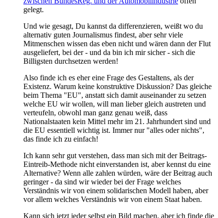
zwischen BundesReg. und der Automobilindustrie
offen
gelegt.
Und wie gesagt, Du kannst da differenzieren, weißt wo du
alternativ guten Journalismus findest, aber sehr viele
Mitmenschen wissen das eben nicht und wären dann der Flut
ausgeliefert, bei der - und da bin ich mir sicher - sich die
Billigsten durchsetzen werden!
Also finde ich es eher eine Frage des Gestaltens, als der
Existenz. Warum keine konstruktive Diskussion? Das gleiche
beim Thema "EU", anstatt sich damit auseinander zu setzen
welche EU wir wollen, will man lieber gleich austreten und
verteufeln, obwohl man ganz genau weiß, dass
Nationalstaaten kein Mittel mehr im 21. Jahrhundert sind und
die EU essentiell wichtig ist. Immer nur "alles oder nichts",
das finde ich zu einfach!
Ich kann sehr gut verstehen, dass man sich mit der Beitrags-
Eintreib-Methode nicht einverstanden ist, aber kennst du eine
Alternative? Wenn alle zahlen würden, wäre der Beitrag auch
geringer - da sind wir wieder bei der Frage welches
Verständnis wir von einem solidarischen Modell haben, aber
vor allem welches Verständnis wir von einem Staat haben.
Kann sich jetzt jeder selbst ein Bild machen, aber ich finde die