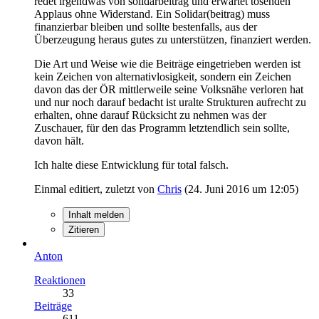
redet irgendwas von solidarbeitrag und erwartet tosenden
Applaus ohne Widerstand. Ein Solidar(beitrag) muss
finanzierbar bleiben und sollte bestenfalls, aus der
Überzeugung heraus gutes zu unterstützen, finanziert werden.
Die Art und Weise wie die Beiträge eingetrieben werden ist
kein Zeichen von alternativlosigkeit, sondern ein Zeichen
davon das der ÖR mittlerweile seine Volksnähe verloren hat
und nur noch darauf bedacht ist uralte Strukturen aufrecht zu
erhalten, ohne darauf Rücksicht zu nehmen was der
Zuschauer, für den das Programm letztendlich sein sollte,
davon hält.
Ich halte diese Entwicklung für total falsch.
Einmal editiert, zuletzt von
Chris
(
24. Juni 2016 um 12:05
)
Inhalt melden
Zitieren
Anton
Reaktionen
33
Beiträge
611