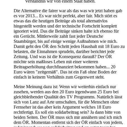
Verständnis wir von einem Staat haben.
Die Alternative die fairer war als das was wir jetzt haben gab
es vor 2013... Es war nicht perfekt, aber fair. Mich stört es
etwas das die heutigen Beiträge als total alternativlos
hingestellt werden und der technische Fortschritt komplett
ignoriert wird. Das die Beiträge sinken halte ich ebenso für
ein Gerücht. Mittlerweile zahlt fast jeder Deutsche
Staatsbürger, bis auf einige wenige Außnahmen wie mich.
Damit geht den ÖR den Schritt jeden Haushalt mit 18 Euro zu
belasten, die Einnahmen sprudeln, darüber berichtet jede
Zeitung. Und was ist die Konsequenz darauß? Der ÖR
möchte sein maßloses Leben mit einer weiteren
Beitragserhöhung durchfinanziert bekommen haben... 20
Euro wären "zeitgemäß". Das ist ein Faß ohne Boden der
einfach in keinem Verhältnis zum Gegenwert steht.
Meine Meinung dazu ist: Wenn wir weiterhin einfach nur
zusehen, werden aus den 20 Euro irgendwann 25 Euro bei
gleichbleibender Qualität des TV Programms. Natürlich lässt
sich von Lanz auf Arte umschalten, für die Menschen ohne
Fernseher ist das aber kein Argument welches 18 Euro
rechtfertigt. Es soll ein solidarbeitrag sein? Ja dann bitte von
beiden Seiten. Der ÖR muss sich mir annähern und ich mich
dem ÖR. Momentan entfernt sich der ÖR einfach von jedem,