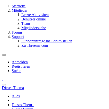
Startseite
Mitglieder
Letzte Aktivitäten
Benutzer online
Team
Mitgliedersuche
Forum
Support
Supportanfrage ins Forum stellen
Zu Threema.com
Anmelden
Registrieren
Suche
Dieses Thema
Alles
Dieses Thema