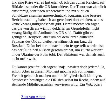
Ukraine Krise war es fast egal, ob ich den Julian Reichelt auf
Bild.de lese, oder die ÖR konsultiere. Der Tenor war ziemlich
einstimmig, sehr flach recherchiert und mit subtilen
Schuldzuweisungen ausgeschmückt. Kurzum, eine bessere
Berichterstattung habe ich ausgerechnet dort erhalten, wo es
keine Zwangsmitgliedschaft gibt. Damit möchte ich sagen,
das die von dir als wichtig deklarierten Grundpfeiler nicht
zwangsläufig die Attribute des ÖR sind. Dafür gibt es
genügend Beispiele, aber um bei dem letzen aktuellen
Fauxpas des ÖR zu bleiben erwähne ich nur kurz die
Russland Doku bei der im nachhinein festgestellt worden ist,
das der ÖR einen Russen geschmiert hat, um zu "beweisen"
in der Ukraine der Putin tobt. Der Shitstorm war damals auch
nicht mehr weit.
Du kannst jetzt freilich sagen: "naja, passiert doch jedem". Ja,
schon. Aber in diesem Moment möchte ich von meiner
Freiheit gebrauch machen und die Mitgliedschaft kündigen.
Stattdessen bestätigen die ÖR sich selbst im Recht, indem auf
steigende Mitlgliederzahlen verwiesen wird. Ein Witz oder?
Zitat von Anton