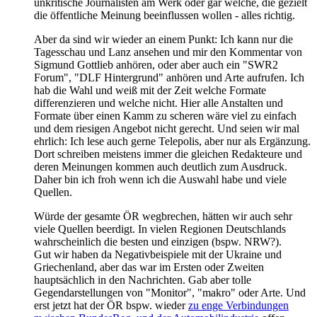
unkritische Journalisten am Werk oder gar welche, die gezielt
die öffentliche Meinung beeinflussen wollen - alles richtig.
Aber da sind wir wieder an einem Punkt: Ich kann nur die
Tagesschau und Lanz ansehen und mir den Kommentar von
Sigmund Gottlieb anhören, oder aber auch ein "SWR2
Forum", "DLF Hintergrund" anhören und Arte aufrufen. Ich
hab die Wahl und weiß mit der Zeit welche Formate
differenzieren und welche nicht. Hier alle Anstalten und
Formate über einen Kamm zu scheren wäre viel zu einfach
und dem riesigen Angebot nicht gerecht. Und seien wir mal
ehrlich: Ich lese auch gerne Telepolis, aber nur als Ergänzung.
Dort schreiben meistens immer die gleichen Redakteure und
deren Meinungen kommen auch deutlich zum Ausdruck.
Daher bin ich froh wenn ich die Auswahl habe und viele
Quellen.
Würde der gesamte ÖR wegbrechen, hätten wir auch sehr
viele Quellen beerdigt. In vielen Regionen Deutschlands
wahrscheinlich die besten und einzigen (bspw. NRW?).
Gut wir haben da Negativbeispiele mit der Ukraine und
Griechenland, aber das war im Ersten oder Zweiten
hauptsächlich in den Nachrichten. Gab aber tolle
Gegendarstellungen von "Monitor", "makro" oder Arte. Und
erst jetzt hat der ÖR bspw. wieder
zu enge Verbindungen