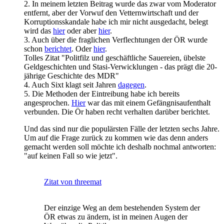
2. In meinem letzten Beitrag wurde das zwar vom Moderator
entfernt, aber der Vorwuf den Vetternwirtschaft und der
Korruptionsskandale habe ich mir nicht ausgedacht, belegt
wird das
hier
oder aber
hier
.
3. Auch über die fraglichen Verflechtungen der ÖR wurde
schon
berichtet
. Oder
hier
.
Tolles Zitat "Politfilz und geschäftliche Sauereien, übelste
Geldgeschichten und Stasi-Verwicklungen - das prägt die 20-
jährige Geschichte des MDR"
4. Auch Sixt klagt seit Jahren
dagegen
.
5. Die Methoden der Eintreibung habe ich bereits
angesprochen.
Hier
war das mit einem Gefängnisaufenthalt
verbunden. Die Ör haben recht verhalten darüber berichtet.
Und das sind nur die populärsten Fälle der letzten sechs Jahre.
Um auf die Frage zurück zu kommen wie das denn anders
gemacht werden soll möchte ich deshalb nochmal antworten:
"auf keinen Fall so wie jetzt".
Zitat von threemat
Der einzige Weg an dem bestehenden System der
ÖR etwas zu ändern, ist in meinen Augen der