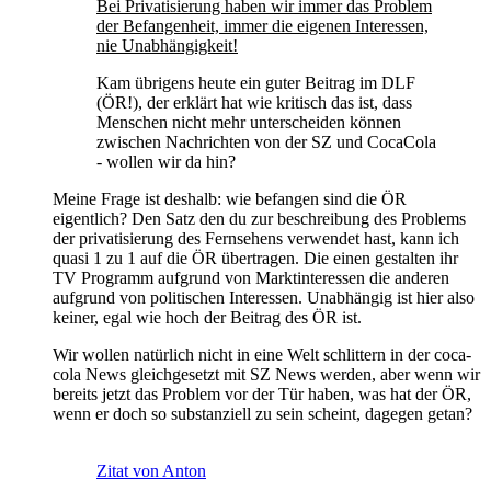
Bei Privatisierung haben wir immer das Problem
der Befangenheit, immer die eigenen Interessen,
nie Unabhängigkeit!
Kam übrigens heute ein guter Beitrag im DLF
(ÖR!), der erklärt hat wie kritisch das ist, dass
Menschen nicht mehr unterscheiden können
zwischen Nachrichten von der SZ und CocaCola
- wollen wir da hin?
Meine Frage ist deshalb: wie befangen sind die ÖR
eigentlich? Den Satz den du zur beschreibung des Problems
der privatisierung des Fernsehens verwendet hast, kann ich
quasi 1 zu 1 auf die ÖR übertragen. Die einen gestalten ihr
TV Programm aufgrund von Marktinteressen die anderen
aufgrund von politischen Interessen. Unabhängig ist hier also
keiner, egal wie hoch der Beitrag des ÖR ist.
Wir wollen natürlich nicht in eine Welt schlittern in der coca-
cola News gleichgesetzt mit SZ News werden, aber wenn wir
bereits jetzt das Problem vor der Tür haben, was hat der ÖR,
wenn er doch so substanziell zu sein scheint, dagegen getan?
Zitat von Anton