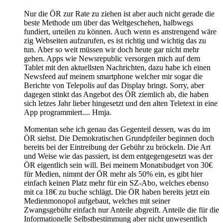
Nur die ÖR zur Rate zu ziehen ist aber auch nicht gerade die
beste Methode um über das Weltgeschehen, halbwegs
fundiert, urteilen zu können. Auch wenn es anstrengend wäre
zig Webseiten aufzurufen, es ist richtig und wichtig das zu
tun. Aber so weit müssen wir doch heute gar nicht mehr
gehen. Apps wie Newsrepublic versorgen mich auf dem
Tablet mit den aktuellsten Nachrichten, dazu habe ich einen
Newsfeed auf meinem smartphone welcher mir sogar die
Berichte von Telepolis auf das Display bringt. Sorry, aber
dagegen stinkt das Angebot des ÖR ziemlich ab, die haben
sich letzes Jahr lieber hingesetzt und den alten Teletext in eine
App programmiert.... Hmja.
Momentan sehe ich genau das Gegenteil dessen, was du im
ÖR siehst. Die Demokratischen Grundpfeiler beginnen doch
bereits bei der Eintreibung der Gebühr zu bröckeln. Die Art
und Weise wie das passiert, ist dem entgegengesetzt was der
ÖR eigentlich sein will. Bei meinem Monatsbudget von 30€
für Medien, nimmt der ÖR mehr als 50% ein, es gibt hier
einfach keinen Platz mehr für ein SZ-Abo, welches ebenso
mit ca 18€ zu buche schlägt. Die ÖR haben bereits jetzt ein
Medienmonopol aufgebaut, welches mit seiner
Zwangsgebühr einfach nur Anteile abgreift. Anteile die für die
Informationelle Selbstbestimmung aber nicht unwesentlich