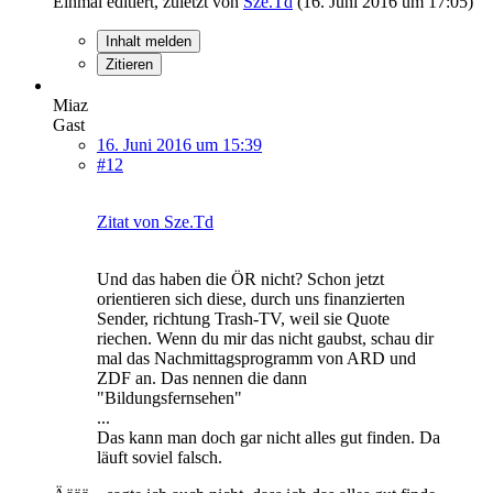
Einmal editiert, zuletzt von
Sze.Td
(
16. Juni 2016 um 17:05
)
Inhalt melden
Zitieren
Miaz
Gast
16. Juni 2016 um 15:39
#12
Zitat von Sze.Td
Und das haben die ÖR nicht? Schon jetzt
orientieren sich diese, durch uns finanzierten
Sender, richtung Trash-TV, weil sie Quote
riechen. Wenn du mir das nicht gaubst, schau dir
mal das Nachmittagsprogramm von ARD und
ZDF an. Das nennen die dann
"Bildungsfernsehen"
...
Das kann man doch gar nicht alles gut finden. Da
läuft soviel falsch.