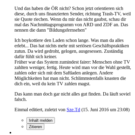
Und das haben die ÖR nicht? Schon jetzt orientieren sich
diese, durch uns finanzierten Sender, richtung Trash-TV, weil
sie Quote riechen. Wenn du mir das nicht gaubst, schau dir
mal das Nachmittagsprogramm von ARD und ZDF an. Das
nennen die dann "Bildungsfernsehen"
Ich boykottiere den Laden schon lange. Was man da alles
erlebt... Das hat nichts mehr mit seriösen Geschäftspraktiken
zutun. Da wird gedroht, gelogen, ausgesessen. Zuständig
dafür fühlt sich keiner.
Früher war das System zumindest fairer: Menschen ohne TV
zahlten weniger, fertig. Heute wird man vor die Wahl gestellt,
zahlen oder sich mit dem Saftladen anlegen. Andere
Möglichkeiten hat man nicht. Schlimmstenfalls knasten die
dich ein, weil du kein TV zahlen magst.
Das kann man doch gar nicht alles gut finden. Da läuft soviel
falsch.
Einmal editiert, zuletzt von
Sze.Td
(
15. Juni 2016 um 23:08
)
Inhalt melden
Zitieren