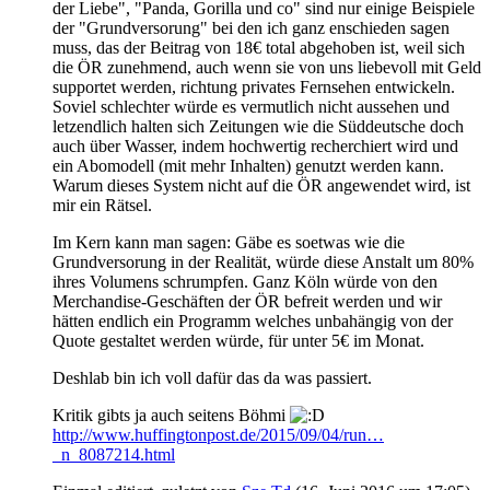
der Liebe", "Panda, Gorilla und co" sind nur einige Beispiele
der "Grundversorung" bei den ich ganz enschieden sagen
muss, das der Beitrag von 18€ total abgehoben ist, weil sich
die ÖR zunehmend, auch wenn sie von uns liebevoll mit Geld
supportet werden, richtung privates Fernsehen entwickeln.
Soviel schlechter würde es vermutlich nicht aussehen und
letzendlich halten sich Zeitungen wie die Süddeutsche doch
auch über Wasser, indem hochwertig recherchiert wird und
ein Abomodell (mit mehr Inhalten) genutzt werden kann.
Warum dieses System nicht auf die ÖR angewendet wird, ist
mir ein Rätsel.
Im Kern kann man sagen: Gäbe es soetwas wie die
Grundversorung in der Realität, würde diese Anstalt um 80%
ihres Volumens schrumpfen. Ganz Köln würde von den
Merchandise-Geschäften der ÖR befreit werden und wir
hätten endlich ein Programm welches unbahängig von der
Quote gestaltet werden würde, für unter 5€ im Monat.
Deshlab bin ich voll dafür das da was passiert.
Kritik gibts ja auch seitens Böhmi
http://www.huffingtonpost.de/2015/09/04/run…
_n_8087214.html