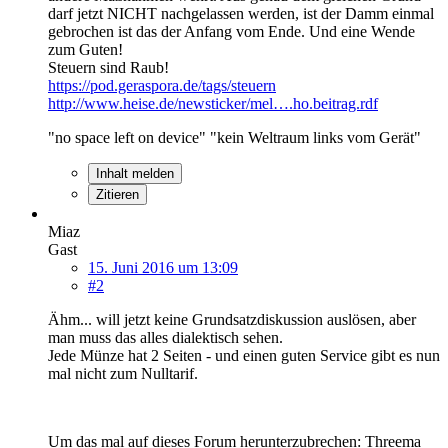
darf jetzt NICHT nachgelassen werden, ist der Damm einmal
gebrochen ist das der Anfang vom Ende. Und eine Wende
zum Guten!
Steuern sind Raub!
https://pod.geraspora.de/tags/steuern
http://www.heise.de/newsticker/mel….ho.beitrag.rdf
"no space left on device" "kein Weltraum links vom Gerät"
Inhalt melden
Zitieren
Miaz
Gast
15. Juni 2016 um 13:09
#2
Ähm... will jetzt keine Grundsatzdiskussion auslösen, aber
man muss das alles dialektisch sehen.
Jede Münze hat 2 Seiten - und einen guten Service gibt es nun
mal nicht zum Nulltarif.
Um das mal auf dieses Forum herunterzubrechen: Threema