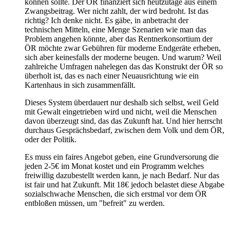
können sollte. Der ÖR finanziert sich heutzutage aus einem
Zwangsbeitrag. Wer nicht zahlt, der wird bedroht. Ist das
richtig? Ich denke nicht. Es gäbe, in anbetracht der
technischen Mitteln, eine Menge Szenarien wie man das
Problem angehen könnte, aber das Rentnerkonsortium der
ÖR möchte zwar Gebühren für moderne Endgeräte erheben,
sich aber keinesfalls der moderne beugen. Und warum? Weil
zahlreiche Umfragen nahelegen das das Konstrukt der ÖR so
überholt ist, das es nach einer Neuausrichtung wie ein
Kartenhaus in sich zusammenfällt.
Dieses System überdauert nur deshalb sich selbst, weil Geld
mit Gewalt eingetrieben wird und nicht, weil die Menschen
davon überzeugt sind, das das Zukunft hat. Und hier herrscht
durchaus Gesprächsbedarf, zwischen dem Volk und dem ÖR,
oder der Politik.
Es muss ein faires Angebot geben, eine Grundversorung die
jeden 2-5€ im Monat kostet und ein Programm welches
freiwillig dazubestellt werden kann, je nach Bedarf. Nur das
ist fair und hat Zukunft. Mit 18€ jedoch belastet diese Abgabe
sozialschwache Menschen, die sich erstmal vor dem ÖR
entbloßen müssen, um "befreit" zu werden.