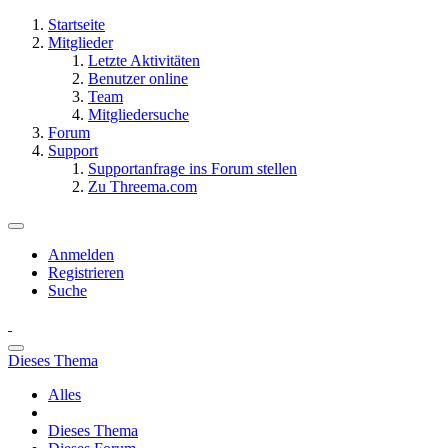
Startseite
Mitglieder
Letzte Aktivitäten
Benutzer online
Team
Mitgliedersuche
Forum
Support
Supportanfrage ins Forum stellen
Zu Threema.com
Anmelden
Registrieren
Suche
Dieses Thema
Alles
Dieses Thema