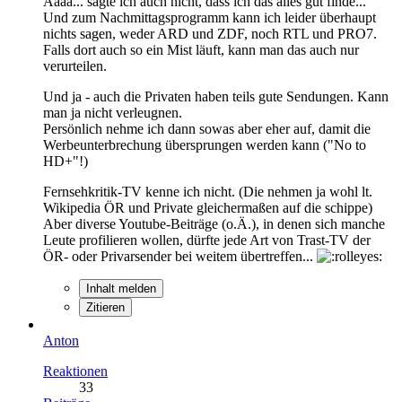
Ääää... sagte ich auch nicht, dass ich das alles gut finde...
Und zum Nachmittagsprogramm kann ich leider überhaupt
nichts sagen, weder ARD und ZDF, noch RTL und PRO7.
Falls dort auch so ein Mist läuft, kann man das auch nur
verurteilen.
Und ja - auch die Privaten haben teils gute Sendungen. Kann
man ja nicht verleugnen.
Persönlich nehme ich dann sowas aber eher auf, damit die
Werbeunterbrechung übersprungen werden kann ("No to
HD+"!)
Fernsehkritik-TV kenne ich nicht. (Die nehmen ja wohl lt.
Wikipedia ÖR und Private gleichermaßen auf die schippe)
Aber diverse Youtube-Beiträge (o.Ä.), in denen sich manche
Leute profilieren wollen, dürfte jede Art von Trast-TV der
ÖR- oder Privarsender bei weitem übertreffen...
Inhalt melden
Zitieren
Anton
Reaktionen
33