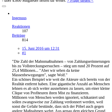
- über 4.800 Mitglieder helfen dir weiter.
> Frage stellen <
Ingenuus
Reaktionen
107
Beiträge
814
15. Juni 2016 um 12:31
#1
"Die Zahl der Mahnmaßnahmen – von Zahlungserinnerungen
bis zu Vollstreckungsersuchen – stieg um rund 20 Prozent auf
25,4 Millionen... "Aber wir sehen da keine
Massenbewegungen", sagte Wolf."
Ein schönes Beispiel wie weit die Akteure sich bereits von der
Realität entfernt haben. Eine gigantische Anzahl an Menschen
lehnen es ab sich weiter ausnehmen zu lassen, um einer kleine
Clique von Profiteuren ihren Mist zu finanzieren.
Millionen von Menschen werden ignoriert, schikaniert und
sollen zwangsweise zur Zahlung verdonnert werden, weil
sonst die Gefahr bestünde, dass sich der Pöbel auch gegen
andere Maßnahmen wehrt. Aus genau dem gleichen Grund