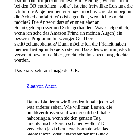
Daran halte ich persönlich fest. Ein "Beitrag", welchen man
bei den ÖR entrichten "sollte", ist eine freiwillige Leistung die
ich für die Allgemeinheit erbringen möchte. Und dann beginnt
die Achterbahnfahrt. Was ist eigentlich, wenn ich es nicht
möchte? Die Antwort darauf erinnert eher an
Schutzgelderpresser und Schlägerbanden. Was ist eigentlich,
wenn ich sehe das Amazon Prime (in meinen Augen) ein
besseres Programm für weniger Geld bereit
stellt+zeitunabhängig? Dann möchte ich die Frieheit haben
meinen Beitrag in Frage zu stellen. Das alles wird mir jedoch
verwehrt bzw. muss über gerichtliche Instanzen ausgefochten
werden.
Das kratzt sehr am Image der ÖR.
Zitat von Anton
Dann diskutieren wir über den Inhalt: jeder will
was anderes sehen. Wie will man Leuten, die
politikverdrossen sind wieder solche Inhalte
nahebringen, wenn sie den ganzen Tag
amerikanische Serien schauen wollen? Da
versuchen jetzt eben neue Formate wie das
Neomagazin, oder Jugendsender ihr Glück -