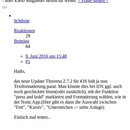
- über 4.800 Mitglieder helfen dir weiter.
> Frage stellen <
lichtbote
Reaktionen
29
Beiträge
84
9. Juni 2016 um 15:48
#1
Hallo,
das neue Update Threema 2.7.2 für iOS hält ja nun
Textformatierung parat. Man könnte dies bei iOS ggf. auch
noch geschickter lösen(oder zusätzlich), mit der Funktion
"press and hold" markieren und Formatierung wählen, wie in
der Notiz App.(Hier gibt es dann die Auswahl zwischen
"Fett", "Kursiv", "Unterstrichen -> siehe Anlage)
Einfach mal testen...