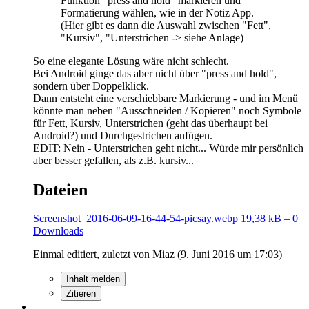
Funktion "press and hold" markieren und
Formatierung wählen, wie in der Notiz App.
(Hier gibt es dann die Auswahl zwischen "Fett",
"Kursiv", "Unterstrichen -> siehe Anlage)
So eine elegante Lösung wäre nicht schlecht.
Bei Android ginge das aber nicht über "press and hold",
sondern über Doppelklick.
Dann entsteht eine verschiebbare Markierung - und im Menü
könnte man neben "Ausschneiden / Kopieren" noch Symbole
für Fett, Kursiv, Unterstrichen (geht das überhaupt bei
Android?) und Durchgestrichen anfügen.
EDIT: Nein - Unterstrichen geht nicht... Würde mir persönlich
aber besser gefallen, als z.B. kursiv...
Dateien
Screenshot_2016-06-09-16-44-54-picsay.webp
19,38 kB – 0
Downloads
Einmal editiert, zuletzt von Miaz (
9. Juni 2016 um 17:03
)
Inhalt melden
Zitieren