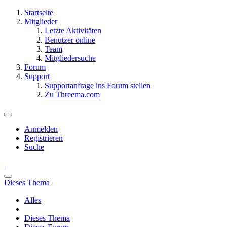
Startseite
Mitglieder
Letzte Aktivitäten
Benutzer online
Team
Mitgliedersuche
Forum
Support
Supportanfrage ins Forum stellen
Zu Threema.com
Anmelden
Registrieren
Suche
Dieses Thema
Alles
Dieses Thema