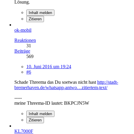
Lösung.
Inhalt melden
Zitieren
ok-mobil
Reaktionen
31
Beiträge
569
10. Juni 2016 um 19:24
#6
Schade Threema das Du soetwas nicht hast
http://stadt-
bremerhaven.de/whatsapp-antwo…zitiertem-text/
-----
meine Threema-ID lautet: BKPCJN5W
Inhalt melden
Zitieren
KL7000F