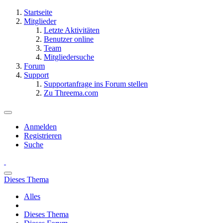
Startseite
Mitglieder
Letzte Aktivitäten
Benutzer online
Team
Mitgliedersuche
Forum
Support
Supportanfrage ins Forum stellen
Zu Threema.com
Anmelden
Registrieren
Suche
Dieses Thema
Alles
Dieses Thema