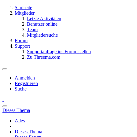
Startseite
Mitglieder
Letzte Aktivitäten
Benutzer online
Team
Mitgliedersuche
Forum
Support
Supportanfrage ins Forum stellen
Zu Threema.com
Anmelden
Registrieren
Suche
Dieses Thema
Alles
Dieses Thema