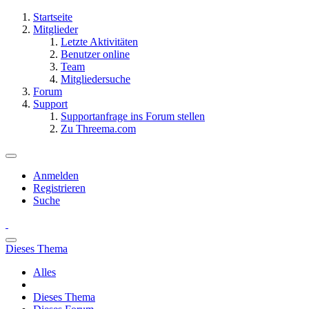
Startseite
Mitglieder
Letzte Aktivitäten
Benutzer online
Team
Mitgliedersuche
Forum
Support
Supportanfrage ins Forum stellen
Zu Threema.com
Anmelden
Registrieren
Suche
Dieses Thema
Alles
Dieses Thema