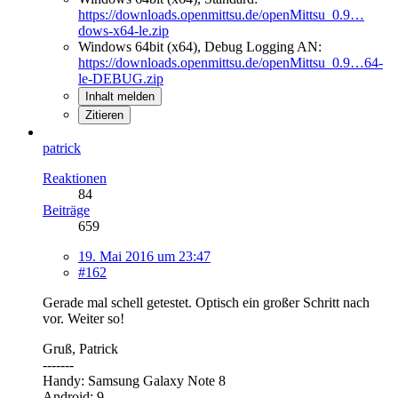
https://downloads.openmittsu.de/openMittsu_0.9…
dows-x64-le.zip
Windows 64bit (x64), Debug Logging AN:
https://downloads.openmittsu.de/openMittsu_0.9…64-
le-DEBUG.zip
Inhalt melden
Zitieren
patrick
Reaktionen
84
Beiträge
659
19. Mai 2016 um 23:47
#162
Gerade mal schell getestet. Optisch ein großer Schritt nach
vor. Weiter so!
Gruß, Patrick
-------
Handy: Samsung Galaxy Note 8
Android: 9