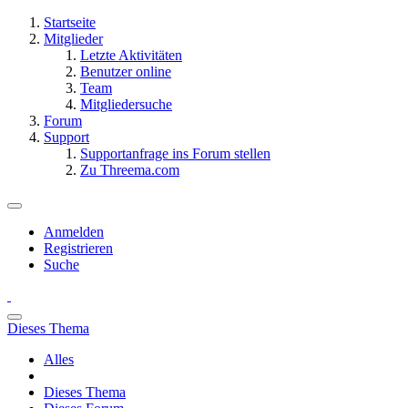
Startseite
Mitglieder
Letzte Aktivitäten
Benutzer online
Team
Mitgliedersuche
Forum
Support
Supportanfrage ins Forum stellen
Zu Threema.com
Anmelden
Registrieren
Suche
Dieses Thema
Alles
Dieses Thema