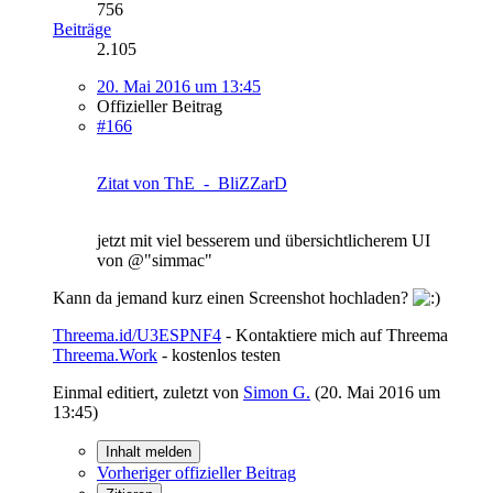
756
Beiträge
2.105
20. Mai 2016 um 13:45
Offizieller Beitrag
#166
Zitat von ThE_-_BliZZarD
jetzt mit viel besserem und übersichtlicherem UI
von @"simmac"
Kann da jemand kurz einen Screenshot hochladen?
Threema.id/U3ESPNF4
- Kontaktiere mich auf Threema
Threema.Work
- kostenlos testen
Einmal editiert, zuletzt von
Simon G.
(
20. Mai 2016 um
13:45
)
Inhalt melden
Vorheriger offizieller Beitrag