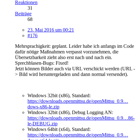
Reaktionen
31
Beiträge
68
23. Mai 2016 um 00:21
#176
Mehrsprachigkeit: geplant. Leider habe ich anfangs im Code
dafür nötige Maßnahmen verpasst vorzunehmen, die
Übersetzbarkeit zieht also erst nach und nach ein.
Sprechblasen-Bugs: Fixed!
Jetzt können Bilder auch via URL verschickt werden (URL -
> Bild wird heruntergeladen und dann normal versendet).
Windows 32bit (x86), Standard:
https://downloads.openmittsu.de/openMittsu_0.9…
dows-x86-le.zip
Windows 32bit (x86), Debug Logging AN:
https://downloads.openmittsu.de/openMittsu_0.9…86-
le-DEBUG.zip
Windows 64bit (x64), Standard:
https://downloads.openmittsu.de/openMittsu_0.9…