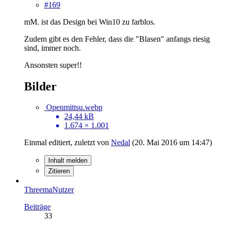
#169
mM. ist das Design bei Win10 zu farblos.
Zudem gibt es den Fehler, dass die "Blasen" anfangs riesig
sind, immer noch.
Ansonsten super!!
Bilder
Openmittsu.webp
24,44 kB
1.674 × 1.001
Einmal editiert, zuletzt von
Nedal
(
20. Mai 2016 um 14:47
)
Inhalt melden
Zitieren
ThreemaNutzer
Beiträge
33