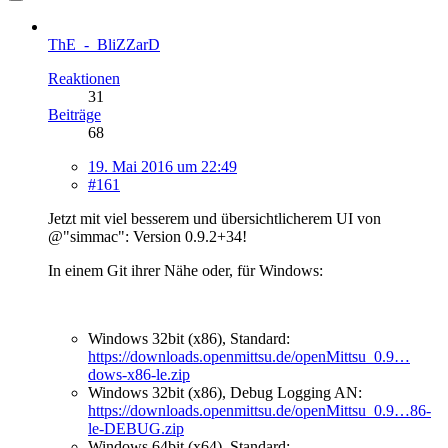
ThE_-_BliZZarD
Reaktionen
31
Beiträge
68
19. Mai 2016 um 22:49
#161
Jetzt mit viel besserem und übersichtlicherem UI von
@"simmac": Version 0.9.2+34!
In einem Git ihrer Nähe oder, für Windows:
Windows 32bit (x86), Standard:
https://downloads.openmittsu.de/openMittsu_0.9…
dows-x86-le.zip
Windows 32bit (x86), Debug Logging AN:
https://downloads.openmittsu.de/openMittsu_0.9…86-
le-DEBUG.zip
Windows 64bit (x64), Standard: