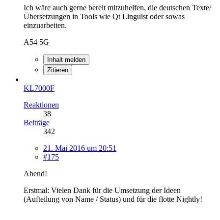
Ich wäre auch gerne bereit mitzuhelfen, die deutschen Texte/
Übersetzungen in Tools wie Qt Linguist oder sowas
einzuarbeiten.
A54 5G
Inhalt melden
Zitieren
KL7000F
Reaktionen
38
Beiträge
342
21. Mai 2016 um 20:51
#175
Abend!
Erstmal: Vielen Dank für die Umsetzung der Ideen
(Aufteilung von Name / Status) und für die flotte Nightly!