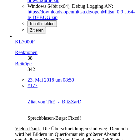
dows-x64-le.zip
Windows 64bit (x64), Debug Logging AN:
https://downloads.openmittsu.de/openMittsu_0.9…64-
le-DEBUG.zip
Inhalt melden
Zitieren
KL7000F
Reaktionen
38
Beiträge
342
23. Mai 2016 um 08:50
#177
Zitat von ThE_-_BliZZarD
Sprechblasen-Bugs: Fixed!
Vielen Dank.
Die Überschneidungen sind weg. Dennoch
wird bei Bildern im Querformat ein größerer Abstand
unterhalb von Name/ID und Unterhalb von Zeit/Status