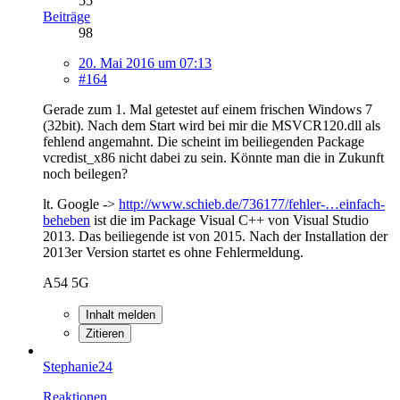
55
Beiträge
98
20. Mai 2016 um 07:13
#164
Gerade zum 1. Mal getestet auf einem frischen Windows 7
(32bit). Nach dem Start wird bei mir die MSVCR120.dll als
fehlend angemahnt. Die scheint im beiliegenden Package
vcredist_x86 nicht dabei zu sein. Könnte man die in Zukunft
noch beilegen?
lt. Google ->
http://www.schieb.de/736177/fehler-…einfach-
beheben
ist die im Package Visual C++ von Visual Studio
2013. Das beiliegende ist von 2015. Nach der Installation der
2013er Version startet es ohne Fehlermeldung.
A54 5G
Inhalt melden
Zitieren
Stephanie24
Reaktionen