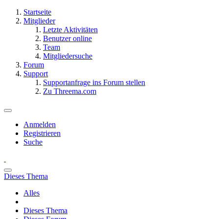
Startseite
Mitglieder
Letzte Aktivitäten
Benutzer online
Team
Mitgliedersuche
Forum
Support
Supportanfrage ins Forum stellen
Zu Threema.com
Anmelden
Registrieren
Suche
Dieses Thema
Alles
Dieses Thema