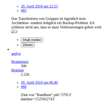
29. April 2018 um 22:23
#85
Das Transferieren von Gruppen ist eigentlich kein
Architektur- sondern lediglich ein Backup-Problem. Ich
schliesse nicht aus, dass es dazu Verbesserungen geben wird
Inhalt melden
Zitieren
andyg
Reaktionen
506
Beiträge
2.226
30. April 2018 um 06:40
#86
Zitat von "BamBam" pid='37913'
dateline='1525022743'