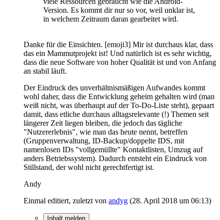
viele Ressourcen gebraucht wie die Android-
Version. Es kommt dir nur so vor, weil unklar ist,
in welchem Zeitraum daran gearbeitet wird.
Danke für die Einsichten. [emoji3] Mir ist durchaus klar, dass
das ein Mammutprojekt ist! Und natürlich ist es sehr wichtig,
dass die neue Software von hoher Qualität ist und von Anfang
an stabil läuft.
Der Eindruck des unverhältnismäßigen Aufwandes kommt
wohl daher, dass die Entwicklung geheim gehalten wird (man
weiß nicht, was überhaupt auf der To-Do-Liste steht), gepaart
damit, dass etliche durchaus alltagsrelevante (!) Themen seit
längerer Zeit liegen bleiben, die jedoch das tägliche
"Nutzererlebnis", wie man das heute nennt, betreffen
(Gruppenverwaltung, ID-Backup/doppelte IDS, mit
namenlosen IDs "vollgemüllte" Kontaktlisten, Umzug auf
anders Betriebssystem). Dadurch entsteht ein Eindruck von
Stillstand, der wohl nicht gerechtfertigt ist.
Andy
Einmal editiert, zuletzt von
andyg
(
28. April 2018 um 06:13
)
Inhalt melden