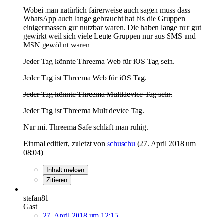
Wobei man natürlich fairerweise auch sagen muss dass
WhatsApp auch lange gebraucht hat bis die Gruppen
einigermassen gut nutzbar waren. Die haben lange nur gut
gewirkt weil sich viele Leute Gruppen nur aus SMS und
MSN gewöhnt waren.
Jeder Tag könnte Threema Web für iOS Tag sein.
Jeder Tag ist Threema Web für iOS Tag.
Jeder Tag könnte Threema Multidevice Tag sein.
Jeder Tag ist Threema Multidevice Tag.
Nur mit Threema Safe schläft man ruhig.
Einmal editiert, zuletzt von
schuschu
(
27. April 2018 um
08:04
)
Inhalt melden
Zitieren
stefan81
Gast
27. April 2018 um 12:15