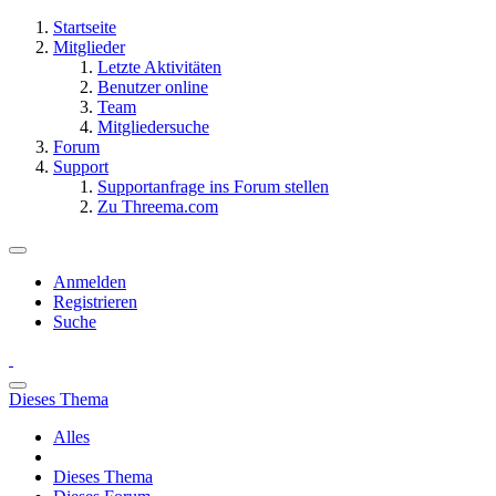
Startseite
Mitglieder
Letzte Aktivitäten
Benutzer online
Team
Mitgliedersuche
Forum
Support
Supportanfrage ins Forum stellen
Zu Threema.com
Anmelden
Registrieren
Suche
Dieses Thema
Alles
Dieses Thema