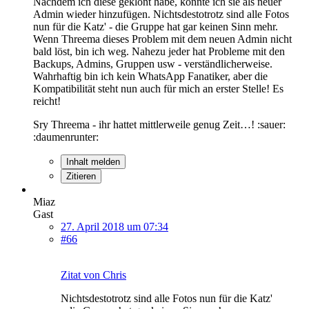
Nachdem ich diese geklont habe, konnte ich sie als neuer
Admin wieder hinzufügen. Nichtsdestotrotz sind alle Fotos
nun für die Katz' - die Gruppe hat gar keinen Sinn mehr.
Wenn Threema dieses Problem mit dem neuen Admin nicht
bald löst, bin ich weg. Nahezu jeder hat Probleme mit den
Backups, Admins, Gruppen usw - verständlicherweise.
Wahrhaftig bin ich kein WhatsApp Fanatiker, aber die
Kompatibilität steht nun auch für mich an erster Stelle! Es
reicht!
Sry Threema - ihr hattet mittlerweile genug Zeit…! :sauer:
:daumenrunter:
Inhalt melden
Zitieren
Miaz
Gast
27. April 2018 um 07:34
#66
Zitat von Chris
Nichtsdestotrotz sind alle Fotos nun für die Katz'