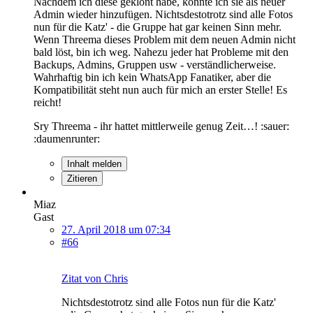
Nachdem ich diese geklont habe, konnte ich sie als neuer
Admin wieder hinzufügen. Nichtsdestotrotz sind alle Fotos
nun für die Katz' - die Gruppe hat gar keinen Sinn mehr.
Wenn Threema dieses Problem mit dem neuen Admin nicht
bald löst, bin ich weg. Nahezu jeder hat Probleme mit den
Backups, Admins, Gruppen usw - verständlicherweise.
Wahrhaftig bin ich kein WhatsApp Fanatiker, aber die
Kompatibilität steht nun auch für mich an erster Stelle! Es
reicht!
Sry Threema - ihr hattet mittlerweile genug Zeit…! :sauer:
:daumenrunter:
Inhalt melden
Zitieren
Miaz
Gast
27. April 2018 um 07:34
#66
Zitat von Chris
Nichtsdestotrotz sind alle Fotos nun für die Katz'