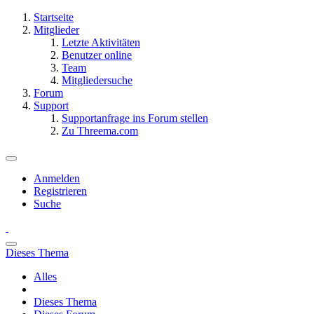
Startseite
Mitglieder
Letzte Aktivitäten
Benutzer online
Team
Mitgliedersuche
Forum
Support
Supportanfrage ins Forum stellen
Zu Threema.com
Anmelden
Registrieren
Suche
Dieses Thema
Alles
Dieses Thema