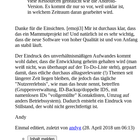
viele Ressourcen gebraucht wie die Android-
Version. Es kommt dir nur so vor, weil unklar ist,
in welchem Zeitraum daran gearbeitet wird.
Danke für die Einsichten. [emoji3] Mir ist durchaus klar, dass
das ein Mammutprojekt ist! Und natürlich ist es sehr wichtig,
dass die neue Software von hoher Qualität ist und von Anfang
an stabil läuft.
Der Eindruck des unverhältnismäßigen Aufwandes kommt
wohl daher, dass die Entwicklung geheim gehalten wird (man
weiß nicht, was überhaupt auf der To-Do-Liste steht), gepaart
damit, dass etliche durchaus alltagsrelevante (!) Themen seit
längerer Zeit liegen bleiben, die jedoch das tägliche
"Nutzererlebnis", wie man das heute nennt, betreffen
(Gruppenverwaltung, ID-Backup/doppelte IDS, mit
namenlosen IDs "vollgemüllte" Kontaktlisten, Umzug auf
anders Betriebssystem). Dadurch entsteht ein Eindruck von
Stillstand, der wohl nicht gerechtfertigt ist.
Andy
Einmal editiert, zuletzt von
andyg
(
28. April 2018 um 06:13
)
Inhalt melden