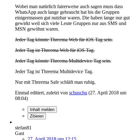
Wobei man natürlich fairerweise auch sagen muss dass
WhatsApp auch lange gebraucht hat bis die Gruppen
einigermassen gut nutzbar waren. Die haben lange nur gut
gewirkt weil sich viele Leute Gruppen nur aus SMS und
MSN gewöhnt waren.
Jeder Tag könnte Threema Web für iOS Tag sein.
Jeder Tag ist Threema Web für iOS Tag.
Jeder Tag könnte Threema Multidevice Tag sein.
Jeder Tag ist Threema Multidevice Tag.
Nur mit Threema Safe schläft man ruhig.
Einmal editiert, zuletzt von
schuschu
(
27. April 2018 um
08:04
)
Inhalt melden
Zitieren
stefan81
Gast
27. April 2018 um 12:15