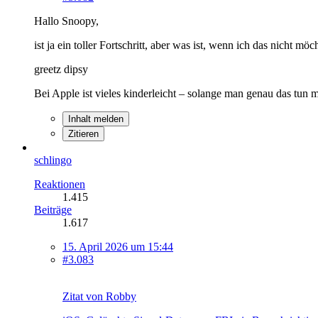
Hallo Snoopy,
ist ja ein toller Fortschritt, aber was ist, wenn ich das nicht
greetz dipsy
Bei Apple ist vieles kinderleicht – solange man genau das tun
Inhalt melden
Zitieren
schlingo
Reaktionen
1.415
Beiträge
1.617
15. April 2026 um 15:44
#3.083
Zitat von Robby