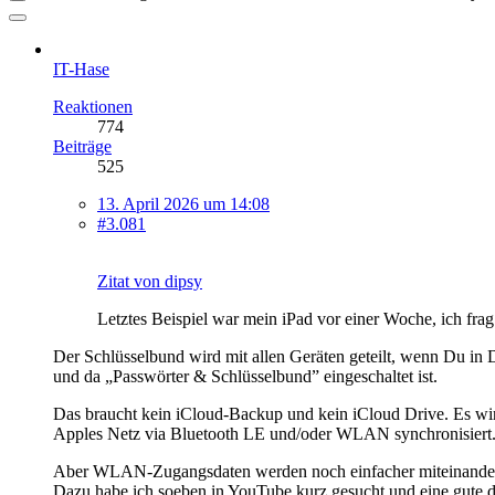
IT-Hase
Reaktionen
774
Beiträge
525
13. April 2026 um 14:08
#3.081
Zitat von dipsy
Letztes Beispiel war mein iPad vor einer Woche, ich fr
Der Schlüsselbund wird mit allen Geräten geteilt, wenn Du in
und da „Passwörter & Schlüsselbund” eingeschaltet ist.
Das braucht kein iCloud-Backup und kein iCloud Drive. Es wird
Apples Netz via Bluetooth LE und/oder WLAN synchronisiert
Aber WLAN-Zugangsdaten werden noch einfacher miteinander
Dazu habe ich soeben in YouTube kurz gesucht und eine gute 