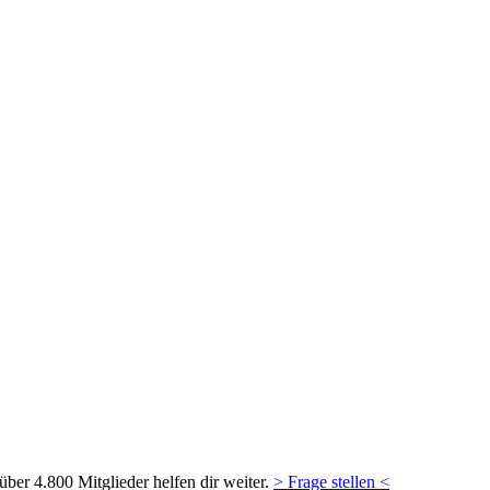
ber 4.800 Mitglieder helfen dir weiter.
> Frage stellen <