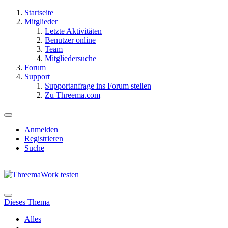
Startseite
Mitglieder
Letzte Aktivitäten
Benutzer online
Team
Mitgliedersuche
Forum
Support
Supportanfrage ins Forum stellen
Zu Threema.com
Anmelden
Registrieren
Suche
Dieses Thema
Alles