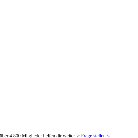
ber 4.800 Mitglieder helfen dir weiter.
> Frage stellen <