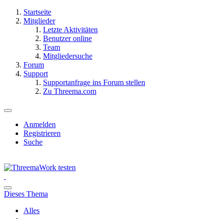
Startseite
Mitglieder
Letzte Aktivitäten
Benutzer online
Team
Mitgliedersuche
Forum
Support
Supportanfrage ins Forum stellen
Zu Threema.com
Anmelden
Registrieren
Suche
Dieses Thema
Alles