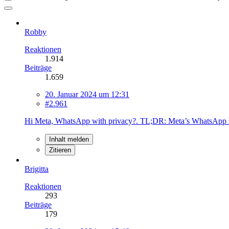
Robby
Reaktionen
1.914
Beiträge
1.659
20. Januar 2024 um 12:31
#2.961
Hi Meta, WhatsApp with privacy?. TL;DR: Meta’s WhatsApp su
Inhalt melden
Zitieren
Brigitta
Reaktionen
293
Beiträge
179