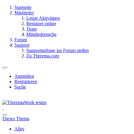
Startseite
Mitglieder
Letzte Aktivitäten
Benutzer online
Team
Mitgliedersuche
Forum
Support
Supportanfrage ins Forum stellen
Zu Threema.com
Anmelden
Registrieren
Suche
Dieses Thema
Alles