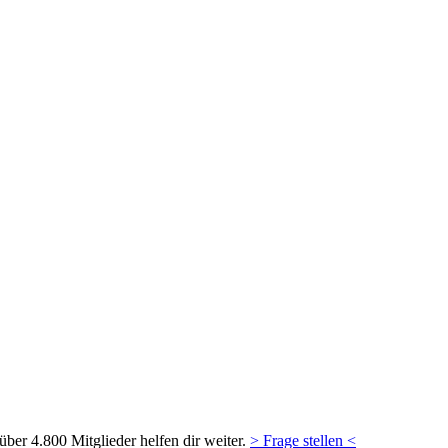
ber 4.800 Mitglieder helfen dir weiter.
> Frage stellen <