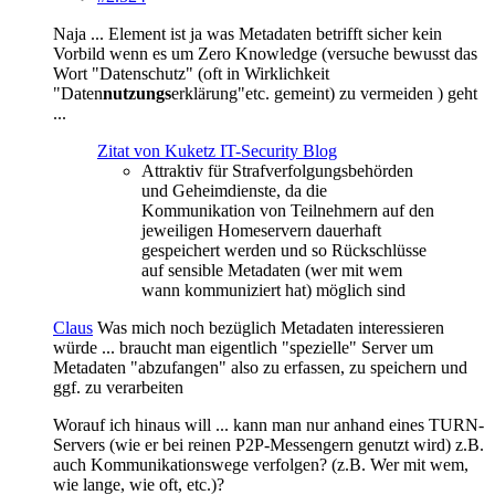
Naja ... Element ist ja was Metadaten betrifft sicher kein
Vorbild wenn es um Zero Knowledge (versuche bewusst das
Wort "Datenschutz" (oft in Wirklichkeit
"Daten
nutzungs
erklärung"etc. gemeint) zu vermeiden ) geht
...
Zitat von Kuketz IT-Security Blog
Attraktiv für Strafverfolgungsbehörden
und Geheimdienste, da die
Kommunikation von Teilnehmern auf den
jeweiligen Homeservern dauerhaft
gespeichert werden und so Rückschlüsse
auf sensible Metadaten (wer mit wem
wann kommuniziert hat) möglich sind
Claus
Was mich noch bezüglich Metadaten interessieren
würde ... braucht man eigentlich "spezielle" Server um
Metadaten "abzufangen" also zu erfassen, zu speichern und
ggf. zu verarbeiten
Worauf ich hinaus will ... kann man nur anhand eines TURN-
Servers (wie er bei reinen P2P-Messengern genutzt wird) z.B.
auch Kommunikationswege verfolgen? (z.B. Wer mit wem,
wie lange, wie oft, etc.)?