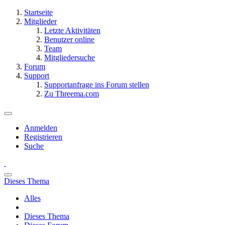
Startseite
Mitglieder
Letzte Aktivitäten
Benutzer online
Team
Mitgliedersuche
Forum
Support
Supportanfrage ins Forum stellen
Zu Threema.com
Anmelden
Registrieren
Suche
Dieses Thema
Alles
Dieses Thema