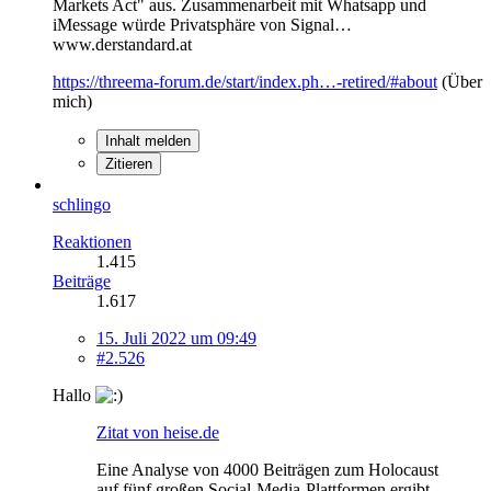
Markets Act" aus. Zusammenarbeit mit Whatsapp und
iMessage würde Privatsphäre von Signal…
www.derstandard.at
https://threema-forum.de/start/index.ph…-retired/#about
(Über
mich)
Inhalt melden
Zitieren
schlingo
Reaktionen
1.415
Beiträge
1.617
15. Juli 2022 um 09:49
#2.526
Hallo
Zitat von heise.de
Eine Analyse von 4000 Beiträgen zum Holocaust
auf fünf großen Social-Media-Plattformen ergibt,