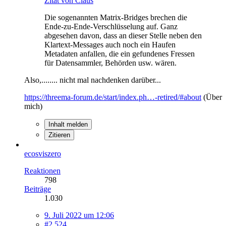
Zitat von Claus
Die sogenannten Matrix-Bridges brechen die
Ende-zu-Ende-Verschlüsselung auf. Ganz
abgesehen davon, dass an dieser Stelle neben den
Klartext-Messages auch noch ein Haufen
Metadaten anfallen, die ein gefundenes Fressen
für Datensammler, Behörden usw. wären.
Also,........ nicht mal nachdenken darüber...
https://threema-forum.de/start/index.ph…-retired/#about
(Über
mich)
Inhalt melden
Zitieren
ecosviszero
Reaktionen
798
Beiträge
1.030
9. Juli 2022 um 12:06
#2.524