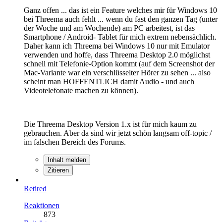
Ganz offen ... das ist ein Feature welches mir für Windows 10
bei Threema auch fehlt ... wenn du fast den ganzen Tag (unter
der Woche und am Wochende) am PC arbeitest, ist das
Smartphone / Android- Tablet für mich extrem nebensächlich.
Daher kann ich Threema bei Windows 10 nur mit Emulator
verwenden und hoffe, dass Threema Desktop 2.0 möglichst
schnell mit
Tele
fonie-Option kommt (auf dem Screenshot der
Mac-Variante war ein verschlüsselter Hörer zu sehen ... also
scheint man HOFFENTLICH damit Audio - und auch
Video
tele
fonate machen zu können).
Die Threema Desktop Version 1.x ist für mich kaum zu
gebrauchen. Aber da sind wir jetzt schön langsam off-topic /
im falschen Bereich des Forums.
Inhalt melden
Zitieren
Retired
Reaktionen
873