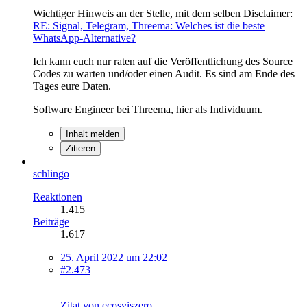
Wichtiger Hinweis an der Stelle, mit dem selben Disclaimer:
RE: Signal,
Tele
gram, Threema: Welches ist die beste
WhatsApp-Alternative?
Ich kann euch nur raten auf die Veröffentlichung des Source
Codes zu warten und/oder einen Audit. Es sind am Ende des
Tages eure Daten.
Software Engineer bei Threema, hier als Individuum.
Inhalt melden
Zitieren
schlingo
Reaktionen
1.415
Beiträge
1.617
25. April 2022 um 22:02
#2.473
Zitat von ecosviszero