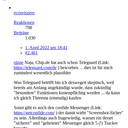
ecosviszero
Reaktionen
798
Beiträge
1.030
1. April 2022 um 18:41
#2.461
olzge
Naja, Chip.de hat auch schon
Tele
guard (Link:
https://teleguard.com/de
) beworben ... dies ist für mich
zumindest wesentlich plausibler
Was
Tele
guard betrifft bin ich deswegen skeptisch, weil
bereits am Anfang angekündigt wurde, dass zukünftig
"besondere" Funktionen kostenpflichtig werden ... da kann
ich gleich Threema (einmalig) kaufen
Sonst gibt es noch den confide Messenger (Link:
https://getconfide.com/
) der damit wirbt "Screenshot-Sicher"
zu sein. Allerdings auch fragewürdig, warum ein derart
"sicherer" und "geheimer" Messenger gleich 5 (!) Tracker