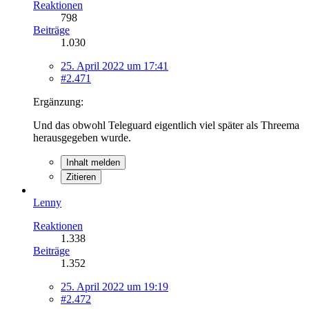
Reaktionen
798
Beiträge
1.030
25. April 2022 um 17:41
#2.471
Ergänzung:
Und das obwohl
Tele
guard eigentlich viel später als Threema
herausgegeben wurde.
Inhalt melden
Zitieren
Lenny
Reaktionen
1.338
Beiträge
1.352
25. April 2022 um 19:19
#2.472