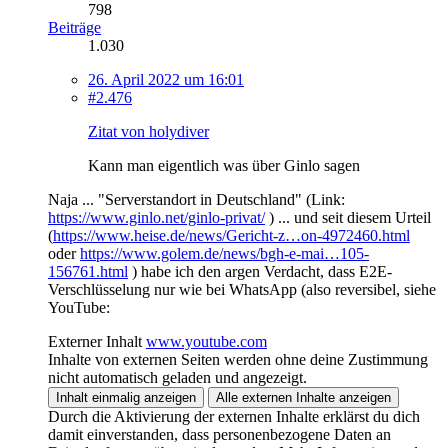
798
Beiträge
1.030
26. April 2022 um 16:01
#2.476
Zitat von holydiver
Kann man eigentlich was über Ginlo sagen
Naja ... "Serverstandort in Deutschland" (Link:
https://www.ginlo.net/ginlo-privat/
) ... und seit diesem Urteil
(
https://www.heise.de/news/Gericht-z…on-4972460.html
oder
https://www.golem.de/news/bgh-e-mai…105-
156761.html
) habe ich den argen Verdacht, dass E2E-
Verschlüsselung nur wie bei WhatsApp (also reversibel, siehe
YouTube:
Externer Inhalt
www.youtube.com
Inhalte von externen Seiten werden ohne deine Zustimmung
nicht automatisch geladen und angezeigt.
Inhalt einmalig anzeigen
Alle externen Inhalte anzeigen
Durch die Aktivierung der externen Inhalte erklärst du dich
damit einverstanden, dass personenbezogene Daten an