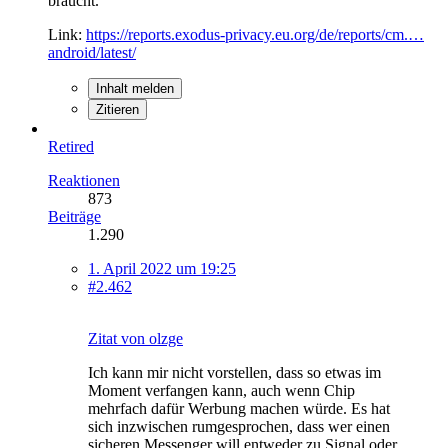
braucht.
Link:
https://reports.exodus-privacy.eu.org/de/reports/cm.…
android/latest/
Inhalt melden
Zitieren
Retired
Reaktionen
873
Beiträge
1.290
1. April 2022 um 19:25
#2.462
Zitat von olzge
Ich kann mir nicht vorstellen, dass so etwas im
Moment verfangen kann, auch wenn Chip
mehrfach dafür Werbung machen würde. Es hat
sich inzwischen rumgesprochen, dass wer einen
sicheren Messenger will entweder zu Signal oder