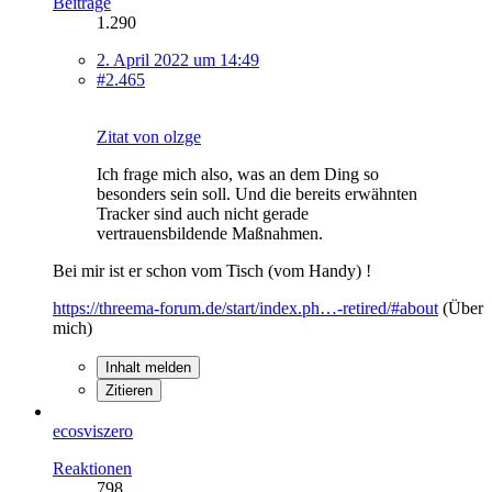
Beiträge
1.290
2. April 2022 um 14:49
#2.465
Zitat von olzge
Ich frage mich also, was an dem Ding so
besonders sein soll. Und die bereits erwähnten
Tracker sind auch nicht gerade
vertrauensbildende Maßnahmen.
Bei mir ist er schon vom Tisch (vom Handy) !
https://threema-forum.de/start/index.ph…-retired/#about
(Über
mich)
Inhalt melden
Zitieren
ecosviszero
Reaktionen
798