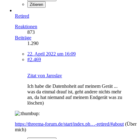
Zitieren
Retired
Reaktionen
873
Beiträge
1.290
22. April 2022 um 16:09
#2.469
Zitat von Jaroslav
Ich habe die Datenhoheit auf meinem Gerät ...
was da einmal drauf ist, geht andere nichts mehr
an, da hat niemand auf meinem Endgerät was zu
löschen)
https://threema-forum.de/start/index.ph…-retired/#about
(Über
mich)