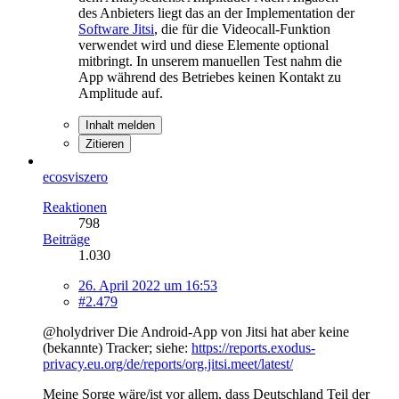
des Anbieters liegt das an der Implementation der
Software Jitsi
, die für die Videocall-Funktion
verwendet wird und diese Elemente optional
mitbringt. In unserem manuellen Test nahm die
App während des Betriebes keinen Kontakt zu
Amplitude auf.
Inhalt melden
Zitieren
ecosviszero
Reaktionen
798
Beiträge
1.030
26. April 2022 um 16:53
#2.479
@holydriver Die Android-App von Jitsi hat aber keine
(bekannte) Tracker; siehe:
https://reports.exodus-
privacy.eu.org/de/reports/org.jitsi.meet/latest/
Meine Sorge wäre/ist vor allem, dass Deutschland Teil der