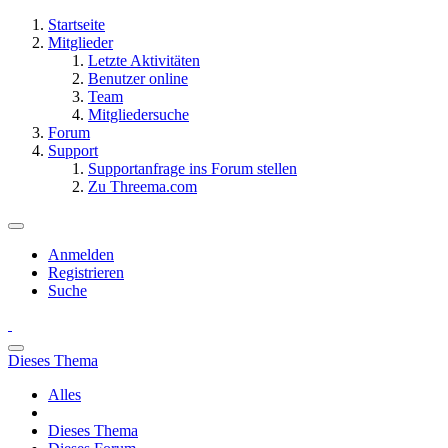
Startseite
Mitglieder
Letzte Aktivitäten
Benutzer online
Team
Mitgliedersuche
Forum
Support
Supportanfrage ins Forum stellen
Zu Threema.com
Anmelden
Registrieren
Suche
Dieses Thema
Alles
Dieses Thema