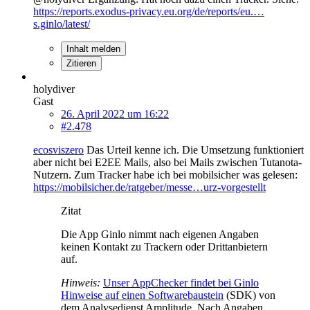
https://reports.exodus-privacy.eu.org/de/reports/eu.…
s.ginlo/latest/
Inhalt melden
Zitieren
holydiver
Gast
26. April 2022 um 16:22
#2.478
ecosviszero
Das Urteil kenne ich. Die Umsetzung funktioniert
aber nicht bei E2EE Mails, also bei Mails zwischen Tutanota-
Nutzern. Zum Tracker habe ich bei mobilsicher was gelesen:
https://mobilsicher.de/ratgeber/messe…urz-vorgestellt
Zitat
Die App Ginlo nimmt nach eigenen Angaben
keinen Kontakt zu Trackern oder Drittanbietern
auf.
Hinweis:
Unser AppChecker findet bei Ginlo
Hinweise auf einen Softwarebaustein
(SDK) von
dem Analysedienst Amplitude. Nach Angaben