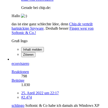
Gerade bei chip.de:
Hallo
das ist eine ganz schlechte Idee, denn
Chip.de verteilt
hartnäckige Spyware
. Deshalb besser
Finger weg von
Softonic & Co.!
Gruß Ingo
Inhalt melden
Zitieren
ecosviszero
Reaktionen
798
Beiträge
1.030
25. April 2022 um 22:17
#2.474
schlingo
Softonic & Co habe ich damals als Windows XP