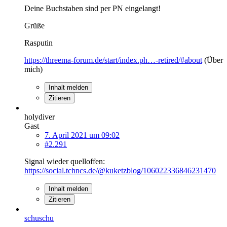
Deine Buchstaben sind per PN eingelangt!
Grüße
Rasputin
https://threema-forum.de/start/index.ph…-retired/#about
(Über
mich)
Inhalt melden
Zitieren
holydiver
Gast
7. April 2021 um 09:02
#2.291
Signal wieder quelloffen:
https://social.tchncs.de/@kuketzblog/106022336846231470
Inhalt melden
Zitieren
schuschu