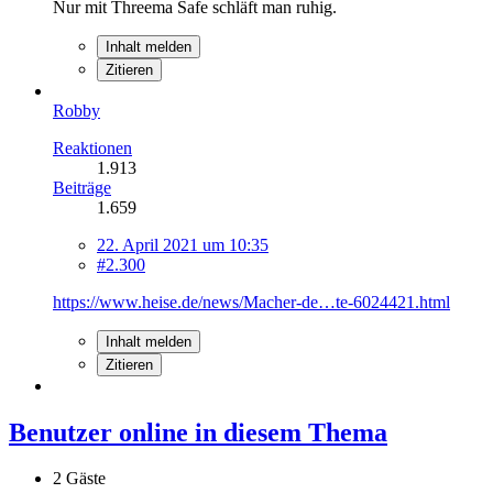
Nur mit Threema Safe schläft man ruhig.
Inhalt melden
Zitieren
Robby
Reaktionen
1.913
Beiträge
1.659
22. April 2021 um 10:35
#2.300
https://www.heise.de/news/Macher-de…te-6024421.html
Inhalt melden
Zitieren
Benutzer online in diesem Thema
2 Gäste