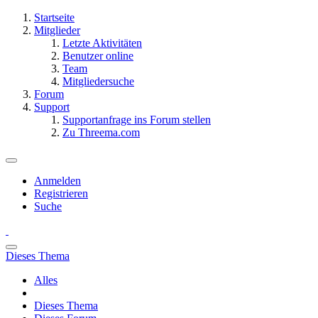
Startseite
Mitglieder
Letzte Aktivitäten
Benutzer online
Team
Mitgliedersuche
Forum
Support
Supportanfrage ins Forum stellen
Zu Threema.com
Anmelden
Registrieren
Suche
Dieses Thema
Alles
Dieses Thema