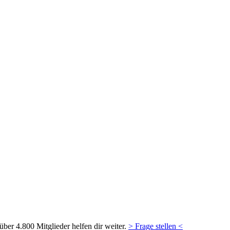
ber 4.800 Mitglieder helfen dir weiter.
> Frage stellen <