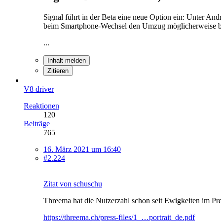
Signal führt in der Beta eine neue Option ein: Unter And
beim Smartphone-Wechsel den Umzug möglicherweise bes
...
Inhalt melden
Zitieren
V8 driver
Reaktionen
120
Beiträge
765
16. März 2021 um 16:40
#2.224
Zitat von schuschu
Threema hat die Nutzerzahl schon seit Ewigkeiten im Press
https://threema.ch/press-files/1_…portrait_de.pdf