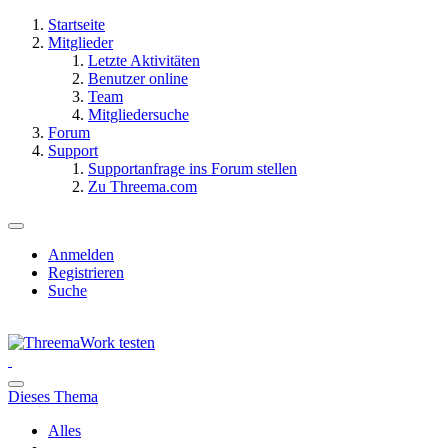
Startseite
Mitglieder
Letzte Aktivitäten
Benutzer online
Team
Mitgliedersuche
Forum
Support
Supportanfrage ins Forum stellen
Zu Threema.com
Anmelden
Registrieren
Suche
Dieses Thema
Alles