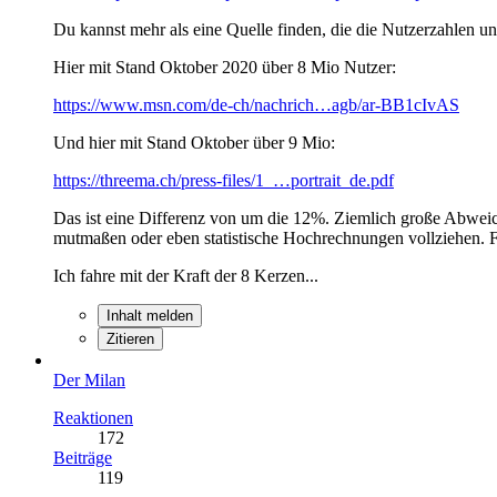
Du kannst mehr als eine Quelle finden, die die Nutzerzahlen un
Hier mit Stand Oktober 2020 über 8 Mio Nutzer:
https://www.msn.com/de-ch/nachrich…agb/ar-BB1cIvAS
Und hier mit Stand Oktober über 9 Mio:
https://threema.ch/press-files/1_…portrait_de.pdf
Das ist eine Differenz von um die 12%. Ziemlich große Abweich
mutmaßen oder eben statistische Hochrechnungen vollziehen. Fakt
Ich fahre mit der Kraft der 8 Kerzen...
Inhalt melden
Zitieren
Der Milan
Reaktionen
172
Beiträge
119