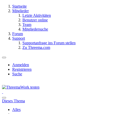
Startseite
Mitglieder
Letzte Aktivitäten
Benutzer online
Team
Mitgliedersuche
Forum
Support
Supportanfrage ins Forum stellen
Zu Threema.com
Anmelden
Registrieren
Suche
Dieses Thema
Alles