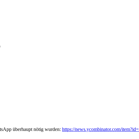
)
tsApp überhaupt nötig wurden:
https://news.ycombinator.com/item?i