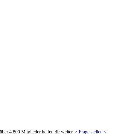
ber 4.800 Mitglieder helfen dir weiter.
> Frage stellen <