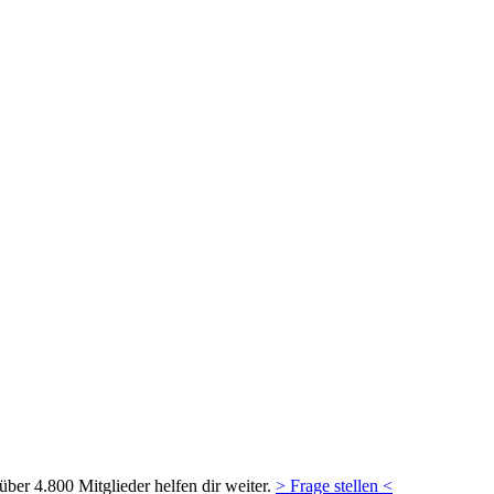
ber 4.800 Mitglieder helfen dir weiter.
> Frage stellen <