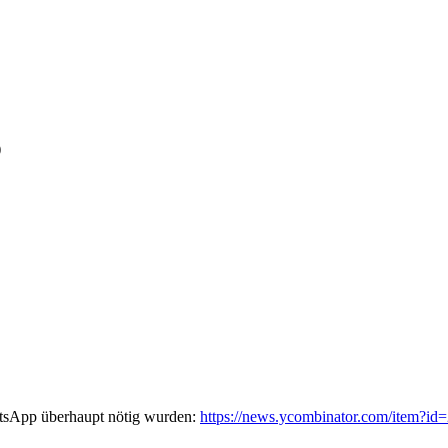
)
tsApp überhaupt nötig wurden:
https://news.ycombinator.com/item?i