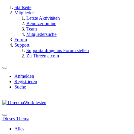
Startseite
Mitglieder
Letzte Aktivitäten
Benutzer online
Team
Mitgliedersuche
Forum
Support
Supportanfrage ins Forum stellen
Zu Threema.com
Anmelden
Registrieren
Suche
Dieses Thema
Alles