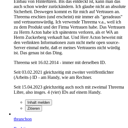
Einbau von Hintertüren. Bis das entdeckt ist, kann man das
auch schon wieder zurückändern. Ich glaube nicht an absolute
Sicherheit. Deswegen kommt es für mich auf Vertrauen an.
Threema erschien (und erscheint) mir immer als "geradeaus"
und vertrauenswürdig. Ich verwende Threema v.a., weil ich
zu dem Produkt und der Firma Vertrauen habe. Das Vertrauen
zu Herrn Acton habe ich spätestens verloren, als er WA an
Herrn Zuckerberg verkauft hat. Und Herr Acton beweist mit
den verlinkten Informationen zum nicht mehr open source-
Server einmal mehr, daß er meines Vertrauens nicht würdig
ist. Das genau ist das Ding.
Threema seit 16.02.2014 - immer mit derselben ID.
Seit 03.02.2021 gleichzeitig mit zweiter veröffentlichter
(Arbeits-) ID - am Handy, wie am Rechner.
Seit 15.04.2023 gleichzeitig auch noch mit zweimal Threema
Libre, also insges. 4 (vier) IDs auf einem Handy.
Inhalt melden
Zitieren
tbranchon