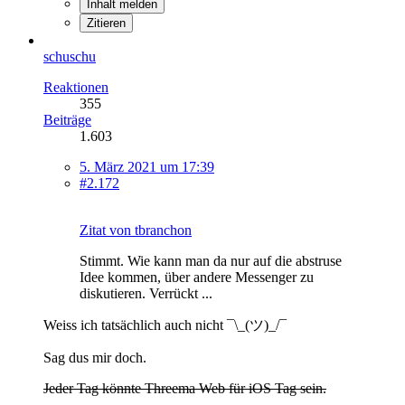
Inhalt melden
Zitieren
schuschu
Reaktionen
355
Beiträge
1.603
5. März 2021 um 17:39
#2.172
Zitat von tbranchon
Stimmt. Wie kann man da nur auf die abstruse
Idee kommen, über andere Messenger zu
diskutieren. Verrückt ...
Weiss ich tatsächlich auch nicht ¯\_(ツ)_/¯
Sag dus mir doch.
Jeder Tag könnte Threema Web für iOS Tag sein.