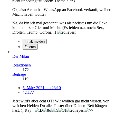
nicht unbedingt zu jedem Thema hier.)
Ok, also Acton hat WhatsApp an Facebook verkauft, weil er
Macht haben wollte?
Na, da bin ich mal gespannt, was als nächstes um die Ecke
kommt außer Gier und Macht. (Es fehlen u.a. noch: Sex,
Drogen, Trump, Corona...)
Inhalt melden
Zitieren
Der Milan
Reaktionen
172
Beiträge
119
5. März 2021 um 23:10
#2.177
Jetzt wird's aber echt OT! Wir wollten gar nicht wissen, von
welchen Helden Du alles Poster über Deinem Bett hängen
hast, @Ray !