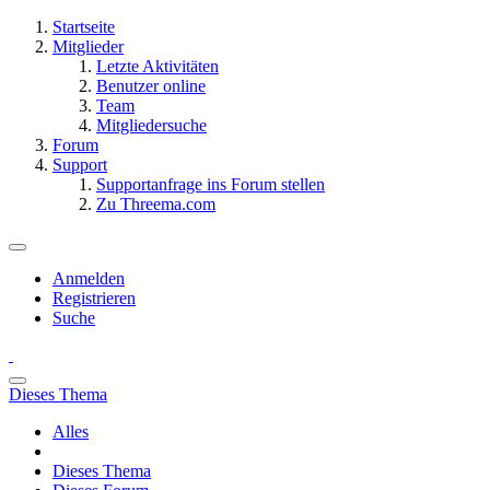
Startseite
Mitglieder
Letzte Aktivitäten
Benutzer online
Team
Mitgliedersuche
Forum
Support
Supportanfrage ins Forum stellen
Zu Threema.com
Anmelden
Registrieren
Suche
Dieses Thema
Alles
Dieses Thema