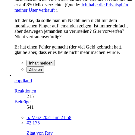
er auf 850 Mio. verzichtet (Quelle:
Ich habe die Privatsphäre
meiner User verkauft
).
Ich denke, da sollte man im Nachhinein nicht mit dem
moralischen Finger auf jemanden zeigen. Ist immer einfach,
aber deswegen jemanden zu verurteilen? Gier vorwerfen?
Nicht vertrauenswürdig?
Er hat einen Fehler gemacht (der viel Geld gebracht hat),
glaube aber, dass er es heute nicht mehr machen würde.
Inhalt melden
Zitieren
copdland
Reaktionen
215
Beiträge
541
5. März 2021 um 21:58
#2.175
Zitat von Ray