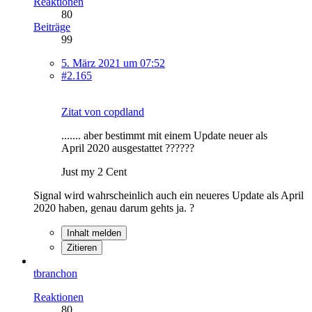
Reaktionen
80
Beiträge
99
5. März 2021 um 07:52
#2.165
Zitat von copdland
....... aber bestimmt mit einem Update neuer als
April 2020 ausgestattet ??????
Just my 2 Cent
Signal wird wahrscheinlich auch ein neueres Update als April
2020 haben, genau darum gehts ja. ?
Inhalt melden
Zitieren
tbranchon
Reaktionen
80