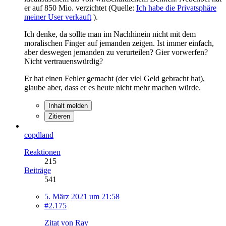
er auf 850 Mio. verzichtet (Quelle:
Ich habe die Privatsphäre
meiner User verkauft
).
Ich denke, da sollte man im Nachhinein nicht mit dem
moralischen Finger auf jemanden zeigen. Ist immer einfach,
aber deswegen jemanden zu verurteilen? Gier vorwerfen?
Nicht vertrauenswürdig?
Er hat einen Fehler gemacht (der viel Geld gebracht hat),
glaube aber, dass er es heute nicht mehr machen würde.
Inhalt melden
Zitieren
copdland
Reaktionen
215
Beiträge
541
5. März 2021 um 21:58
#2.175
Zitat von Ray