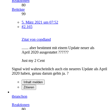
Reaktionen
80
Beiträge
99
5. März 2021 um 07:52
#2.165
Zitat von copdland
....... aber bestimmt mit einem Update neuer als
April 2020 ausgestattet ??????
Just my 2 Cent
Signal wird wahrscheinlich auch ein neueres Update als April
2020 haben, genau darum gehts ja. ?
Inhalt melden
Zitieren
tbranchon
Reaktionen
80