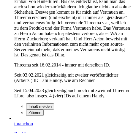
Einbau von Hintertüren. Bis das entdeckt ist, kann man das
auch schon wieder zurückändern. Ich glaube nicht an absolute
Sicherheit. Deswegen kommt es für mich auf Vertrauen an.
Threema erschien (und erscheint) mir immer als "geradeaus"
und vertrauenswürdig. Ich verwende Threema v.a., weil ich
zu dem Produkt und der Firma Vertrauen habe. Das Vertrauen
zu Herrn Acton habe ich spätestens verloren, als er WA an
Herrn Zuckerberg verkauft hat. Und Herr Acton beweist mit
den verlinkten Informationen zum nicht mehr open source-
Server einmal mehr, daß er meines Vertrauens nicht würdig
ist. Das genau ist das Ding.
Threema seit 16.02.2014 - immer mit derselben ID.
Seit 03.02.2021 gleichzeitig mit zweiter veröffentlichter
(Arbeits-) ID - am Handy, wie am Rechner.
Seit 15.04.2023 gleichzeitig auch noch mit zweimal Threema
Libre, also insges. 4 (vier) IDs auf einem Handy.
Inhalt melden
Zitieren
tbranchon