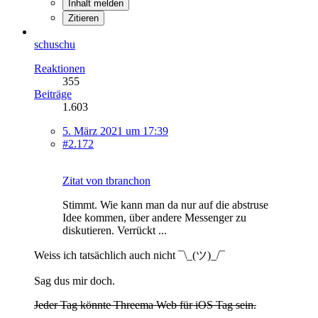
Inhalt melden
Zitieren
schuschu
Reaktionen
355
Beiträge
1.603
5. März 2021 um 17:39
#2.172
Zitat von tbranchon
Stimmt. Wie kann man da nur auf die abstruse
Idee kommen, über andere Messenger zu
diskutieren. Verrückt ...
Weiss ich tatsächlich auch nicht ¯\_(ツ)_/¯
Sag dus mir doch.
Jeder Tag könnte Threema Web für iOS Tag sein.