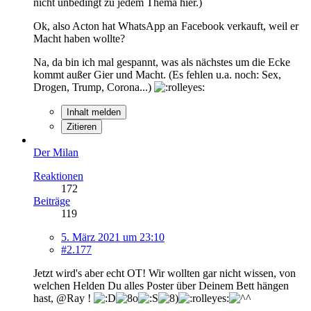
nicht unbedingt zu jedem Thema hier.)
Ok, also Acton hat WhatsApp an Facebook verkauft, weil er
Macht haben wollte?
Na, da bin ich mal gespannt, was als nächstes um die Ecke
kommt außer Gier und Macht. (Es fehlen u.a. noch: Sex,
Drogen, Trump, Corona...)
Inhalt melden
Zitieren
Der Milan
Reaktionen
172
Beiträge
119
5. März 2021 um 23:10
#2.177
Jetzt wird's aber echt OT! Wir wollten gar nicht wissen, von
welchen Helden Du alles Poster über Deinem Bett hängen
hast, @Ray !