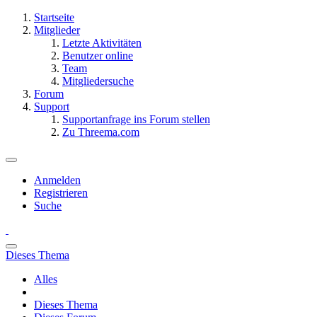
Startseite
Mitglieder
Letzte Aktivitäten
Benutzer online
Team
Mitgliedersuche
Forum
Support
Supportanfrage ins Forum stellen
Zu Threema.com
Anmelden
Registrieren
Suche
Dieses Thema
Alles
Dieses Thema