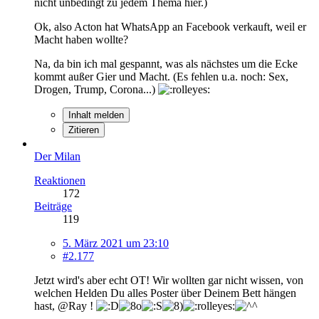
nicht unbedingt zu jedem Thema hier.)
Ok, also Acton hat WhatsApp an Facebook verkauft, weil er
Macht haben wollte?
Na, da bin ich mal gespannt, was als nächstes um die Ecke
kommt außer Gier und Macht. (Es fehlen u.a. noch: Sex,
Drogen, Trump, Corona...)
Inhalt melden
Zitieren
Der Milan
Reaktionen
172
Beiträge
119
5. März 2021 um 23:10
#2.177
Jetzt wird's aber echt OT! Wir wollten gar nicht wissen, von
welchen Helden Du alles Poster über Deinem Bett hängen
hast, @Ray !