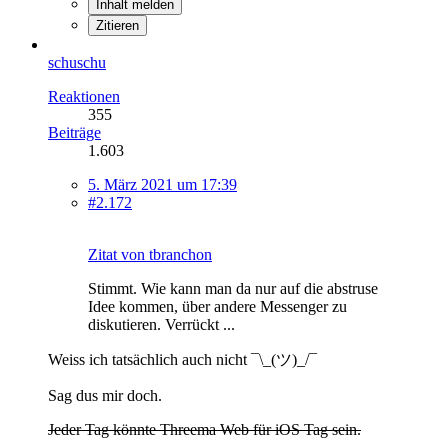
Inhalt melden
Zitieren
schuschu
Reaktionen
355
Beiträge
1.603
5. März 2021 um 17:39
#2.172
Zitat von tbranchon
Stimmt. Wie kann man da nur auf die abstruse
Idee kommen, über andere Messenger zu
diskutieren. Verrückt ...
Weiss ich tatsächlich auch nicht ¯\_(ツ)_/¯
Sag dus mir doch.
Jeder Tag könnte Threema Web für iOS Tag sein.