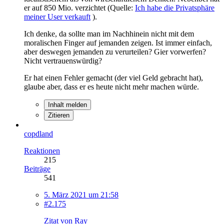
er auf 850 Mio. verzichtet (Quelle:
Ich habe die Privatsphäre
meiner User verkauft
).
Ich denke, da sollte man im Nachhinein nicht mit dem
moralischen Finger auf jemanden zeigen. Ist immer einfach,
aber deswegen jemanden zu verurteilen? Gier vorwerfen?
Nicht vertrauenswürdig?
Er hat einen Fehler gemacht (der viel Geld gebracht hat),
glaube aber, dass er es heute nicht mehr machen würde.
Inhalt melden
Zitieren
copdland
Reaktionen
215
Beiträge
541
5. März 2021 um 21:58
#2.175
Zitat von Ray