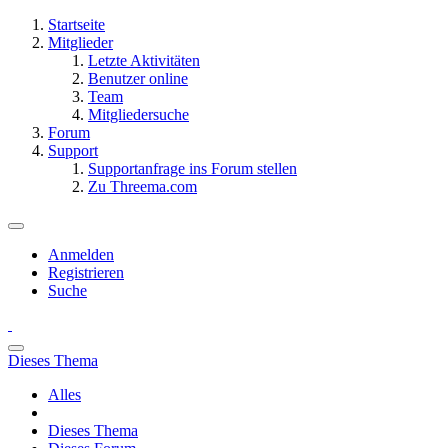
Startseite
Mitglieder
Letzte Aktivitäten
Benutzer online
Team
Mitgliedersuche
Forum
Support
Supportanfrage ins Forum stellen
Zu Threema.com
Anmelden
Registrieren
Suche
Dieses Thema
Alles
Dieses Thema