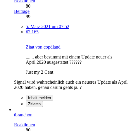
Reaktionen
80
Beiträge
99
5. März 2021 um 07:52
#2.165
Zitat von copdland
....... aber bestimmt mit einem Update neuer als
April 2020 ausgestattet ??????
Just my 2 Cent
Signal wird wahrscheinlich auch ein neueres Update als April
2020 haben, genau darum gehts ja. ?
Inhalt melden
Zitieren
tbranchon
Reaktionen
80