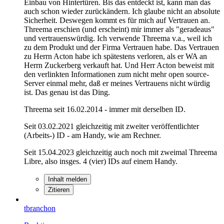
Einbau von Hintertüren. Bis das entdeckt ist, kann man das
auch schon wieder zurückändern. Ich glaube nicht an absolute
Sicherheit. Deswegen kommt es für mich auf Vertrauen an.
Threema erschien (und erscheint) mir immer als "geradeaus"
und vertrauenswürdig. Ich verwende Threema v.a., weil ich
zu dem Produkt und der Firma Vertrauen habe. Das Vertrauen
zu Herrn Acton habe ich spätestens verloren, als er WA an
Herrn Zuckerberg verkauft hat. Und Herr Acton beweist mit
den verlinkten Informationen zum nicht mehr open source-
Server einmal mehr, daß er meines Vertrauens nicht würdig
ist. Das genau ist das Ding.
Threema seit 16.02.2014 - immer mit derselben ID.
Seit 03.02.2021 gleichzeitig mit zweiter veröffentlichter
(Arbeits-) ID - am Handy, wie am Rechner.
Seit 15.04.2023 gleichzeitig auch noch mit zweimal Threema
Libre, also insges. 4 (vier) IDs auf einem Handy.
Inhalt melden
Zitieren
tbranchon