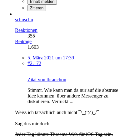
Inhalt melden
Zitieren
schuschu
Reaktionen
355
Beiträge
1.603
5. März 2021 um 17:39
#2.172
Zitat von tbranchon
Stimmt. Wie kann man da nur auf die abstruse
Idee kommen, über andere Messenger zu
diskutieren. Verrückt ...
Weiss ich tatsächlich auch nicht ¯\_(ツ)_/¯
Sag dus mir doch.
Jeder Tag könnte Threema Web für iOS Tag sein.