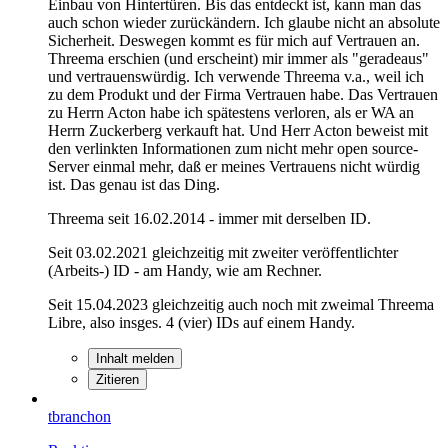
Einbau von Hintertüren. Bis das entdeckt ist, kann man das
auch schon wieder zurückändern. Ich glaube nicht an absolute
Sicherheit. Deswegen kommt es für mich auf Vertrauen an.
Threema erschien (und erscheint) mir immer als "geradeaus"
und vertrauenswürdig. Ich verwende Threema v.a., weil ich
zu dem Produkt und der Firma Vertrauen habe. Das Vertrauen
zu Herrn Acton habe ich spätestens verloren, als er WA an
Herrn Zuckerberg verkauft hat. Und Herr Acton beweist mit
den verlinkten Informationen zum nicht mehr open source-
Server einmal mehr, daß er meines Vertrauens nicht würdig
ist. Das genau ist das Ding.
Threema seit 16.02.2014 - immer mit derselben ID.
Seit 03.02.2021 gleichzeitig mit zweiter veröffentlichter
(Arbeits-) ID - am Handy, wie am Rechner.
Seit 15.04.2023 gleichzeitig auch noch mit zweimal Threema
Libre, also insges. 4 (vier) IDs auf einem Handy.
Inhalt melden
Zitieren
tbranchon