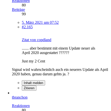
Reaktionen
80
Beiträge
99
5. März 2021 um 07:52
#2.165
Zitat von copdland
....... aber bestimmt mit einem Update neuer als
April 2020 ausgestattet ??????
Just my 2 Cent
Signal wird wahrscheinlich auch ein neueres Update als April
2020 haben, genau darum gehts ja. ?
Inhalt melden
Zitieren
tbranchon
Reaktionen
80