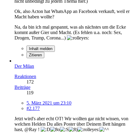
nicht unbedingt zu jedem Thema hier.)
Ok, also Acton hat WhatsApp an Facebook verkauft, weil er
Macht haben wollte?
Na, da bin ich mal gespannt, was als nächstes um die Ecke
kommt außer Gier und Macht. (Es fehlen u.a. noch: Sex,
Drogen, Trump, Corona...)
Inhalt melden
Zitieren
Der Milan
Reaktionen
172
Beiträge
119
5. März 2021 um 23:10
#2.177
Jetzt wird's aber echt OT! Wir wollten gar nicht wissen, von
welchen Helden Du alles Poster über Deinem Bett hängen
hast, @Ray !