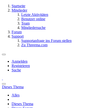
Startseite
Mitglieder
Letzte Aktivitäten
Benutzer online
Team
Mitgliedersuche
Forum
Support
Supportanfrage ins Forum stellen
Zu Threema.com
Anmelden
Registrieren
Suche
Dieses Thema
Alles
Dieses Thema