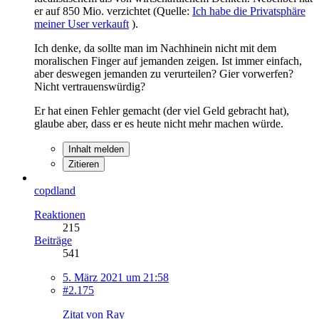
er auf 850 Mio. verzichtet (Quelle:
Ich habe die Privatsphäre
meiner User verkauft
).
Ich denke, da sollte man im Nachhinein nicht mit dem
moralischen Finger auf jemanden zeigen. Ist immer einfach,
aber deswegen jemanden zu verurteilen? Gier vorwerfen?
Nicht vertrauenswürdig?
Er hat einen Fehler gemacht (der viel Geld gebracht hat),
glaube aber, dass er es heute nicht mehr machen würde.
Inhalt melden
Zitieren
copdland
Reaktionen
215
Beiträge
541
5. März 2021 um 21:58
#2.175
Zitat von Ray