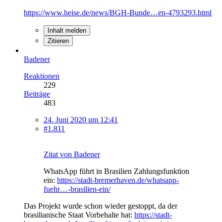
https://www.heise.de/news/BGH-Bunde…en-4793293.html
Inhalt melden
Zitieren
Badener
Reaktionen
229
Beiträge
483
24. Juni 2020 um 12:41
#1.811
Zitat von Badener
WhatsApp führt in Brasilien Zahlungsfunktion
ein:
https://stadt-bremerhaven.de/whatsapp-
fuehr…-brasilien-ein/
Das Projekt wurde schon wieder gestoppt, da der
brasilianische Staat Vorbehalte hat:
https://stadt-