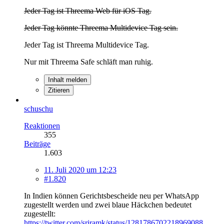
Jeder Tag ist Threema Web für iOS Tag.
Jeder Tag könnte Threema Multidevice Tag sein.
Jeder Tag ist Threema Multidevice Tag.
Nur mit Threema Safe schläft man ruhig.
Inhalt melden
Zitieren
schuschu
Reaktionen
355
Beiträge
1.603
11. Juli 2020 um 12:23
#1.820
In Indien können Gerichtsbescheide neu per WhatsApp
zugestellt werden und zwei blaue Häckchen bedeutet
zugestellt:
https://twitter.com/sriramk/status/1281786702218969088