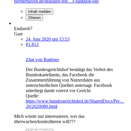
bremerhaven.de/brasilien-frie…r-funktion-ein/
Inhalt melden
Zitieren
Enduro67
Gast
24. Juni 2020 um 15:53
#1.812
Zitat von Badener
Der Bundesgerichtshof bestätigt das Verbot des
Bundeskartellamts, das Facebook die
Zusammenführung von Nutzerdaten aus
unterschiedlichen Quellen untersagt. Facebook
unterliegt damit vorerst vor Gericht.
Quelle:
https://www.bundesgerichtshof.de/SharedDocs/Pre…
20/2020080.html
Mich würde nur interessieren, wer das
überwachen/kontrollieren will???