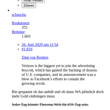
Inhalt melden
Zitieren
schuschu
Reaktionen
355
Beiträge
1.603
26. Juni 2020 um 11:54
#1.816
Zitat von Reuters
Verizon is the biggest yet to join the advertising
boycott, which has gained the backing of dozens
of U.S. companies, and its announcement was a
blow to Facebook’s efforts to contain the
growing revolt.
Bin gespannt ob das anhält und ob dann WA plötzlich doch
mehr Geld einbringen muss.
Jeder Tag könnte Threema Web für iOS Tag sein.