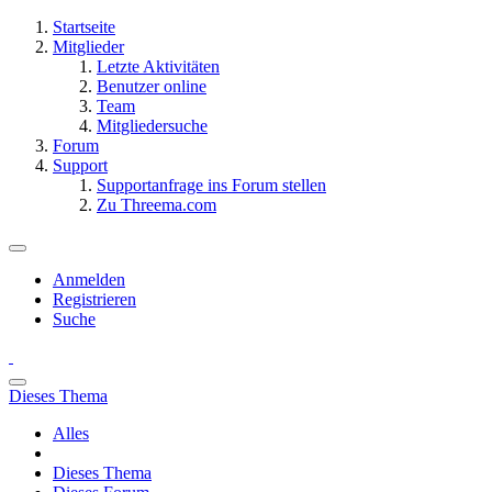
Startseite
Mitglieder
Letzte Aktivitäten
Benutzer online
Team
Mitgliedersuche
Forum
Support
Supportanfrage ins Forum stellen
Zu Threema.com
Anmelden
Registrieren
Suche
Dieses Thema
Alles
Dieses Thema