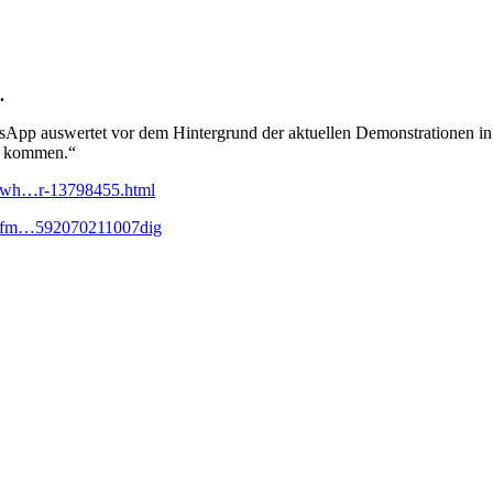
.
atsApp auswertet vor dem Hintergrund der aktuellen Demonstrationen i
en kommen.“
r/wh…r-13798455.html
doffm…592070211007dig