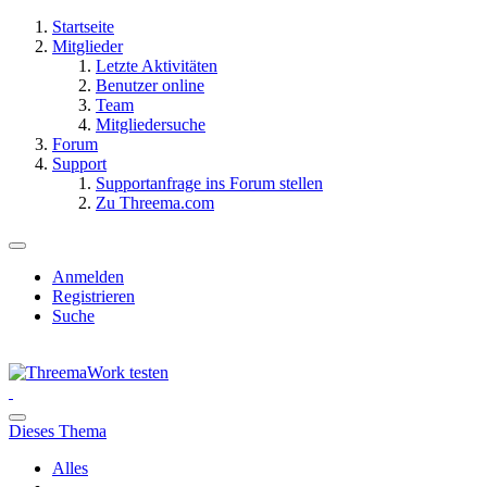
Startseite
Mitglieder
Letzte Aktivitäten
Benutzer online
Team
Mitgliedersuche
Forum
Support
Supportanfrage ins Forum stellen
Zu Threema.com
Anmelden
Registrieren
Suche
Dieses Thema
Alles