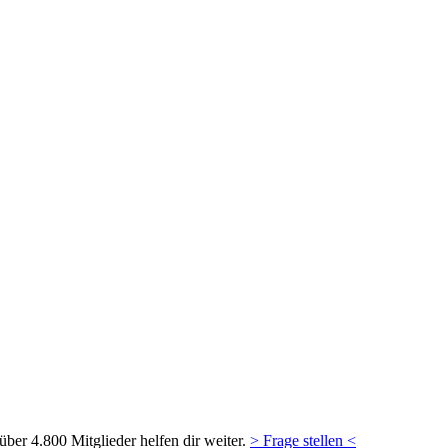
ber 4.800 Mitglieder helfen dir weiter.
> Frage stellen <